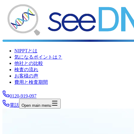
NIPPTとは
気になるポイントは？
他社との比較
検査の流れ
お客様の声
費用と検査期間
0120-919-097
電話
Open main menu