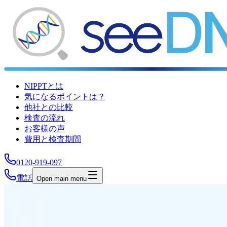
NIPPTとは
気になるポイントは？
他社との比較
検査の流れ
お客様の声
費用と検査期間
0120-919-097
電話
Open main menu