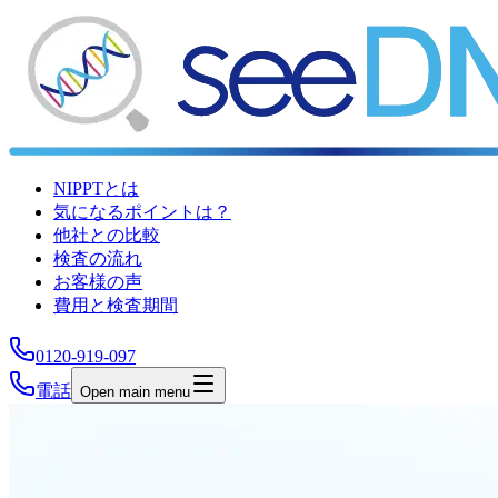
NIPPTとは
気になるポイントは？
他社との比較
検査の流れ
お客様の声
費用と検査期間
0120-919-097
電話
Open main menu