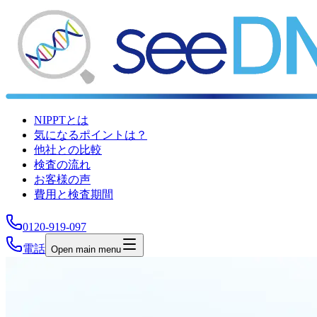
NIPPTとは
気になるポイントは？
他社との比較
検査の流れ
お客様の声
費用と検査期間
0120-919-097
電話
Open main menu