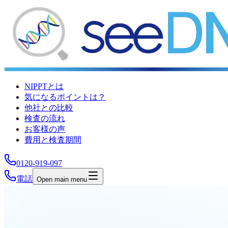
NIPPTとは
気になるポイントは？
他社との比較
検査の流れ
お客様の声
費用と検査期間
0120-919-097
電話
Open main menu