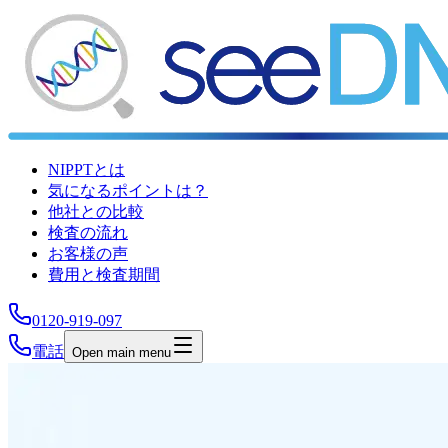
NIPPTとは
気になるポイントは？
他社との比較
検査の流れ
お客様の声
費用と検査期間
0120-919-097
電話
Open main menu