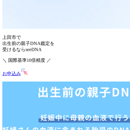
上田市で
出生前の親子DNA鑑定を
受けるならseeDNA
＼ 国際基準10倍精度 ／
お申込み