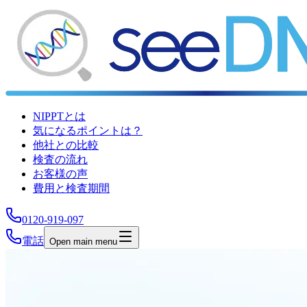
NIPPTとは
気になるポイントは？
他社との比較
検査の流れ
お客様の声
費用と検査期間
0120-919-097
電話
Open main menu