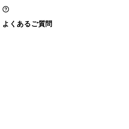
よくあるご質問
Q.
DNA鑑定キットとは何ですか？
Q.
DNA鑑定キットの使い方は？検体採取は難しく
ないですか？
Q.
出生前DNA鑑定キットと親子DNA鑑定キットの