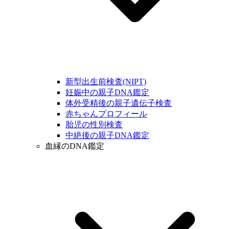
新型出生前検査(NIPT)
妊娠中の親子DNA鑑定
体外受精後の親子遺伝子検査
赤ちゃんプロフィール
胎児の性別検査
中絶後の親子DNA鑑定
血縁のDNA鑑定