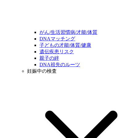
がん/生活習慣病/才能/体質
DNAマッチング
子どもの才能/体質/健康
遺伝疾患リスク
親子の絆
DNA祖先のルーツ
妊娠中の検査