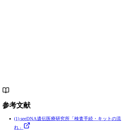
違いは何ですか？
Q.
DNA鑑定キットの送料はかかりますか？
Q.
DNA鑑定キットの内容物は何が入っています
か？
参考文献
(1) seeDNA遺伝医療研究所「検査手続・キットの流
れ」