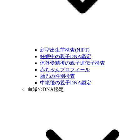
新型出生前検査(NIPT)
妊娠中の親子DNA鑑定
体外受精後の親子遺伝子検査
赤ちゃんプロフィール
胎児の性別検査
中絶後の親子DNA鑑定
血縁のDNA鑑定