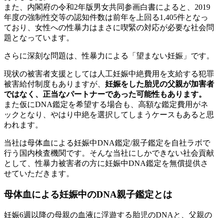
また、内閣府の令和2年版男女共同参画白書によると、2019
年度の強制性交等の認知件数は前年を上回る1,405件となっ
ており、女性への性暴力はまさに喫緊の対応が必要な社会問
題となっています。
さらに深刻な問題は、性暴力による「望まない妊娠」です。
現状の被害者支援としては人工妊娠中絶費用を支給する犯罪
被害給付制度もありますが、
妊娠をした胎児の父親が加害者
ではなく、正当なパートナーであった可能性もあります。
また仮にDNA鑑定を希望する場合も、高額な鑑定費用がネ
ックとなり、やはり中絶を選択してしまうケースもあると思
われます。
当社は母体血による妊娠中DNA鑑定/親子鑑定を自社ラボで
行う国内検査機関です。そんな当社にしかできない社会貢献
として、性暴力被害者の方に妊娠中DNA鑑定を無償提供さ
せていただきます。
母体血による妊娠中のDNA親子鑑定とは
妊娠6週以降の母親の血液に浮遊する胎児のDNAと、父親の