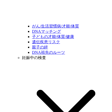
がん/生活習慣病/才能/体質
DNAマッチング
子どもの才能/体質/健康
遺伝疾患リスク
親子の絆
DNA祖先のルーツ
妊娠中の検査