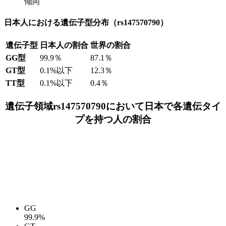
傾向
日本人における遺伝子型分布（rs147570790）
遺伝子型
日本人の割合
世界の割合
GG型
99.9％
87.1％
GT型
0.1%以下
12.3％
TT型
0.1%以下
0.4％
遺伝子領域rs147570790において日本で各遺伝タイ
プを持つ人の割合
GG
99.9%