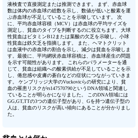
液検査で直接測定または推測できます。 まず、赤血球
数は体内の赤血球の総数を示し、数値が低いと酸素を運
ぶ赤血球が不足していることを示唆しています。 次
に、平均赤血球容積（MCV）は赤血球の平均サイズを
測定し、貧血のタイプを判断するのに役立ちます。大球
性貧血はビタミンB12または葉酸の欠乏を示唆し、小球
性貧血は鉄欠乏を指摘します。 また、ヘマトクリット
は血液中の赤血球の割合を示し、減少は貧血を示唆しま
す。最後に、平均網状赤血球容積は、赤血球産生の問題
を示す可能性があります。 これらのパラメーターを通
じて、貧血は組織への酸素供給が不足していることを示
し、倦怠感や皮膚の蒼白などの症状につながっていきま
す。 ケンブリッジ大学のVuckovicらの研究により、貧
血の罹患リスクがrs147570790というDNA領域と関連し
ていることが明らかになりました。 このDNA領域には
GG,GT,TTの3つの遺伝子型があり、Gを持つ遺伝子型の
人は、貧血のリスクが高い傾向にあることが分かりまし
た。