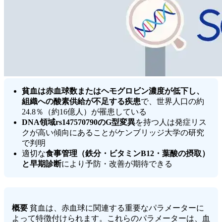
貧血は赤血球数またはヘモグロビン濃度が低下し、
組織への酸素供給が不足する疾患
で、世界人口の約
24.8％（約16億人）が罹患している
DNA領域rs147570790のG型変異
を持つ人は発症リス
クが高い傾向にあることがケンブリッジ大学の研究
で判明
適切な
食事管理（鉄分・ビタミンB12・葉酸の摂取）
と早期診断
により予防・改善が期待できる
概要
貧血は、赤血球に関連する重要なパラメーターに
よって特徴付けられます。これらのパラメーターは、血