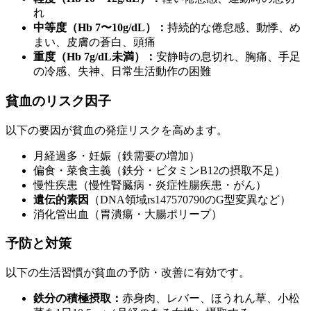
れ
中等度（Hb 7〜10g/dL）：
持続的な倦怠感、動悸、め
まい、皮膚の蒼白、頭痛
重度（Hb 7g/dL未満）：
安静時の息切れ、胸痛、手足
の冷感、失神、日常生活動作の困難
貧血のリスク因子
以下の要因が貧血の発症リスクを高めます。
月経過多・妊娠（鉄需要の増加）
偏食・菜食主義（鉄分・ビタミンB12の摂取不足）
慢性疾患（慢性腎臓病・炎症性腸疾患・がん）
遺伝的素因
（DNA領域rs147570790のG型変異など）
消化管出血（胃潰瘍・大腸ポリープ）
予防と対策
以下の生活習慣が貧血の予防・改善に有効です。
鉄分の積極摂取：
赤身肉、レバー、ほうれん草、小松