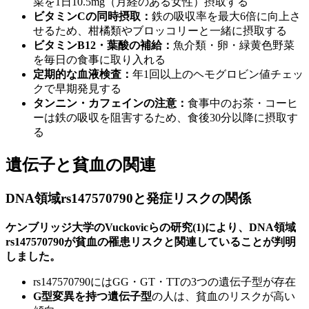
菜を1日10.5mg（月経のある女性）摂取する
ビタミンCの同時摂取：
鉄の吸収率を最大6倍に向上さ
せるため、柑橘類やブロッコリーと一緒に摂取する
ビタミンB12・葉酸の補給：
魚介類・卵・緑黄色野菜
を毎日の食事に取り入れる
定期的な血液検査：
年1回以上のヘモグロビン値チェッ
クで早期発見する
タンニン・カフェインの注意：
食事中のお茶・コーヒ
ーは鉄の吸収を阻害するため、食後30分以降に摂取す
る
遺伝子と貧血の関連
DNA領域rs147570790と発症リスクの関係
ケンブリッジ大学のVuckovicらの研究(1)により、DNA領域
rs147570790が貧血の罹患リスクと関連していることが判明
しました。
rs147570790にはGG・GT・TTの3つの遺伝子型が存在
G型変異を持つ遺伝子型
の人は、貧血のリスクが高い