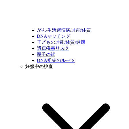
がん/生活習慣病/才能/体質
DNAマッチング
子どもの才能/体質/健康
遺伝疾患リスク
親子の絆
DNA祖先のルーツ
妊娠中の検査