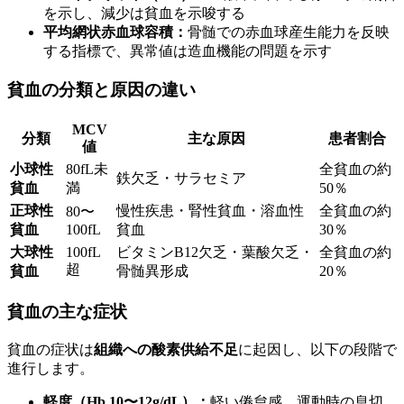
を示し、減少は貧血を示唆する
平均網状赤血球容積：
骨髄での赤血球産生能力を反映
する指標で、異常値は造血機能の問題を示す
貧血の分類と原因の違い
MCV
分類
主な原因
患者割合
値
小球性
80fL未
全貧血の約
鉄欠乏・サラセミア
貧血
満
50％
正球性
慢性疾患・腎性貧血・溶血性
全貧血の約
80〜
貧血
100fL
貧血
30％
大球性
100fL
ビタミンB12欠乏・葉酸欠乏・
全貧血の約
超
貧血
骨髄異形成
20％
貧血の主な症状
貧血の症状は
組織への酸素供給不足
に起因し、以下の段階で
進行します。
軽度（Hb 10〜12g/dL）：
軽い倦怠感、運動時の息切