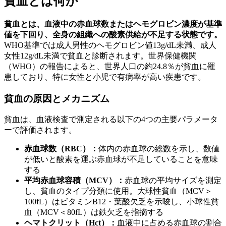
貧血とは何か
貧血とは、血液中の赤血球数またはヘモグロビン濃度が基準
値を下回り、全身の組織への酸素供給が不足する状態です。
WHO基準では成人男性のヘモグロビン値13g/dL未満、成人
女性12g/dL未満で貧血と診断されます。世界保健機関
（WHO）の報告によると、世界人口の約24.8％が貧血に罹
患しており、特に女性と小児で有病率が高い疾患です。
貧血の原因とメカニズム
貧血は、血液検査で測定される以下の4つの主要パラメータ
ーで評価されます。
赤血球数（RBC）：
体内の赤血球の総数を示し、数値
が低いと酸素を運ぶ赤血球が不足していることを意味
する
平均赤血球容積（MCV）：
赤血球の平均サイズを測定
し、貧血のタイプ分類に使用。大球性貧血（MCV＞
100fL）はビタミンB12・葉酸欠乏を示唆し、小球性貧
血（MCV＜80fL）は鉄欠乏を指摘する
ヘマトクリット（Hct）：
血液中に占める赤血球の割合