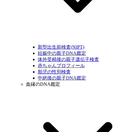
新型出生前検査(NIPT)
妊娠中の親子DNA鑑定
体外受精後の親子遺伝子検査
赤ちゃんプロフィール
胎児の性別検査
中絶後の親子DNA鑑定
血縁のDNA鑑定