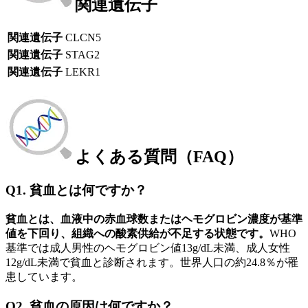
関連遺伝子
関連遺伝子
CLCN5
関連遺伝子
STAG2
関連遺伝子
LEKR1
よくある質問（FAQ）
Q1. 貧血とは何ですか？
貧血とは、血液中の赤血球数またはヘモグロビン濃度が基準
値を下回り、組織への酸素供給が不足する状態です。
WHO
基準では成人男性のヘモグロビン値13g/dL未満、成人女性
12g/dL未満で貧血と診断されます。世界人口の約24.8％が罹
患しています。
Q2. 貧血の原因は何ですか？