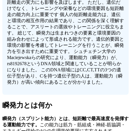
距離走の実力にも影響を及ぼします。 ただし、遺伝だ
けでなく、トレーニングや栄養などの環境要因も短距離
走の能力向上に重要です 個人の短距離走能力は、遺伝
と環境の相互作用の結果であり、この関係を深く理解す
ることで、アスリートの選抜やトレーニングに役立ちま
す。 総じて、瞬発力は生まれつきの要素と環境要因の
組み合わせによって形成される能力です。遺伝的要因と
環境の影響を考慮してトレーニングを行うことが、瞬発
力を引き出すために重要です。 シュチェチン大学の
Maciejewskaらの研究により、運動能力（瞬発力）が、
rs8192678というDNA領域と関連していることが明らか
になりました。 このDNA領域にはCC,CT,TTの3つの遺
伝子型があり、Cを持つ遺伝子型の人は、運動能力（瞬
発力）が高い傾向にあることが分かりました。
瞬発力とは何か
瞬発力（スプリント能力）とは、短距離で最高速度を発揮す
る運動能力です。
この能力は筋力・筋組成・神経-筋協調・
エネルギー供給の4つの生理学的要因に左右されます。