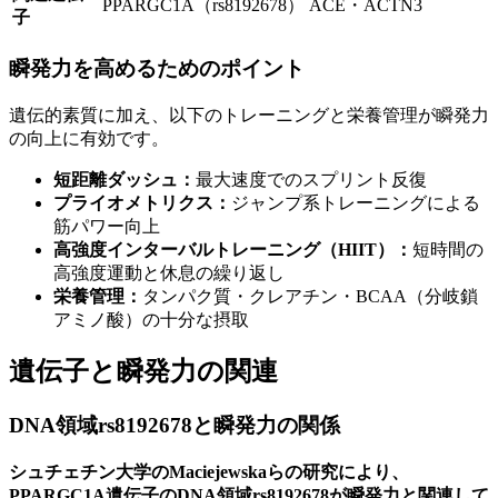
PPARGC1A（rs8192678）
ACE・ACTN3
子
瞬発力を高めるためのポイント
遺伝的素質に加え、以下のトレーニングと栄養管理が瞬発力
の向上に有効です。
短距離ダッシュ：
最大速度でのスプリント反復
プライオメトリクス：
ジャンプ系トレーニングによる
筋パワー向上
高強度インターバルトレーニング（HIIT）：
短時間の
高強度運動と休息の繰り返し
栄養管理：
タンパク質・クレアチン・BCAA（分岐鎖
アミノ酸）の十分な摂取
遺伝子と瞬発力の関連
DNA領域rs8192678と瞬発力の関係
シュチェチン大学のMaciejewskaらの研究により、
PPARGC1A遺伝子のDNA領域rs8192678が瞬発力と関連して