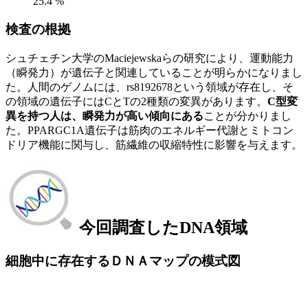
25.4 %
検査の根拠
シュチェチン大学のMaciejewskaらの研究により、運動能力
（瞬発力）が遺伝子と関連していることが明らかになりまし
た。人間のゲノムには、rs8192678という領域が存在し、そ
の領域の遺伝子にはCとTの2種類の変異があります。
C型変
異を持つ人は、瞬発力が高い傾向にある
ことが分かりまし
た。PPARGC1A遺伝子は筋肉のエネルギー代謝とミトコン
ドリア機能に関与し、筋繊維の収縮特性に影響を与えます。
今回調査したDNA領域
細胞中に存在するＤＮＡマップの模式図