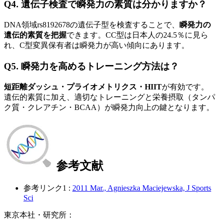
Q4. 遺伝子検査で瞬発力の素質は分かりますか？
DNA領域rs8192678の遺伝子型を検査することで、
瞬発力の
遺伝的素質を把握
できます。CC型は日本人の24.5％に見ら
れ、C型変異保有者は瞬発力が高い傾向にあります。
Q5. 瞬発力を高めるトレーニング方法は？
短距離ダッシュ・プライオメトリクス・HIIT
が有効です。
遺伝的素質に加え、適切なトレーニングと栄養摂取（タンパ
ク質・クレアチン・BCAA）が瞬発力向上の鍵となります。
参考文献
参考リンク1 :
2011 Mar., Agnieszka Maciejewska, J Sports
Sci
東京本社・研究所：