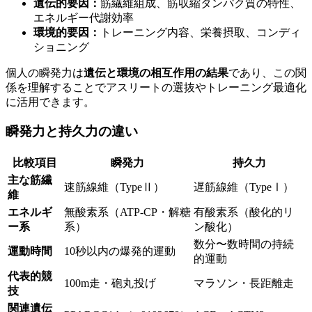
遺伝的要因：
筋繊維組成、筋収縮タンパク質の特性、
エネルギー代謝効率
環境的要因：
トレーニング内容、栄養摂取、コンディ
ショニング
個人の瞬発力は
遺伝と環境の相互作用の結果
であり、この関
係を理解することでアスリートの選抜やトレーニング最適化
に活用できます。
瞬発力と持久力の違い
比較項目
瞬発力
持久力
主な筋繊
速筋線維（TypeⅡ）
遅筋線維（TypeⅠ）
維
エネルギ
無酸素系（ATP-CP・解糖
有酸素系（酸化的リ
ー系
系）
ン酸化）
数分〜数時間の持続
運動時間
10秒以内の爆発的運動
的運動
代表的競
100m走・砲丸投げ
マラソン・長距離走
技
関連遺伝