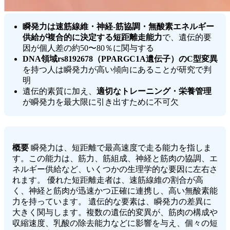
瞬発力は速筋線維・神経-筋協調・無酸素エネルギー
供給が複合的に決定する短距離走能力
で、遺伝的要
因が個人差の約50〜80％に関与する
DNA領域rs8192678（PPARGC1A遺伝子）のC型変異
を持つ人は瞬発力が高い傾向にあることが研究で判
明
遺伝的素質に加え、
適切なトレーニング・栄養管理
が瞬発力を最大限に引き出すために不可欠
概要
瞬発力は、短距離で最高速度で走る能力を指しま
す。この能力は、筋力、筋組成、神経と筋肉の協調、エ
ネルギー供給など、いくつかの生理学的な要因に左右さ
れます。 優れた短距離走者は、速筋線維の割合が高
く、神経と筋肉が迅速かつ正確に連携し、高い無酸素能
力を持っています。 遺伝的な要素は、瞬発力の差異に
大きく関与します。複数の遺伝的変異が、筋肉の構成や
収縮速度、乳酸の除去能力などに影響を与え、個々の短