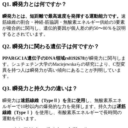
Q1. 瞬発力とは何ですか？
瞬発力とは、短距離で最高速度を発揮する運動能力です。
速
筋線維の割合・神経-筋協調・無酸素エネルギー供給の3要素
が複合的に関与し、遺伝的要因が個人差の約50〜80％を説明
するとされています。
Q2. 瞬発力に関わる遺伝子は何ですか？
PPARGC1A遺伝子のDNA領域rs8192678
が瞬発力に関与しま
す。シュチェチン大学のMaciejewskaらの研究により、C型変
異を持つ人は瞬発力が高い傾向にあることが判明していま
す。
Q3. 瞬発力と持久力の違いは？
瞬発力は
速筋線維（TypeⅡ）を主に使用
し、無酸素系エネ
ルギーで10秒以内の爆発的な力を発揮します。持久力は
遅筋
線維（TypeⅠ）
を使用し、有酸素系エネルギーで長時間の
運動を行います。