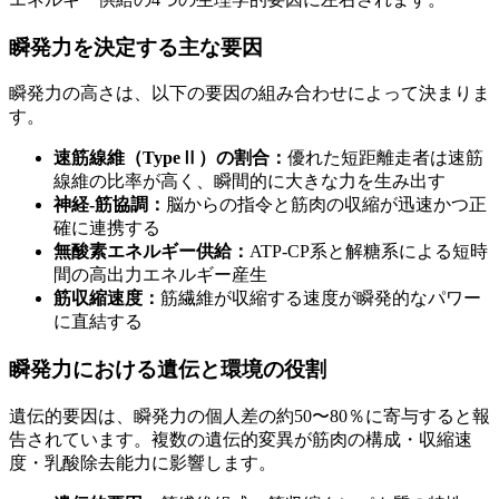
瞬発力を決定する主な要因
瞬発力の高さは、以下の要因の組み合わせによって決まりま
す。
速筋線維（TypeⅡ）の割合：
優れた短距離走者は速筋
線維の比率が高く、瞬間的に大きな力を生み出す
神経-筋協調：
脳からの指令と筋肉の収縮が迅速かつ正
確に連携する
無酸素エネルギー供給：
ATP-CP系と解糖系による短時
間の高出力エネルギー産生
筋収縮速度：
筋繊維が収縮する速度が瞬発的なパワー
に直結する
瞬発力における遺伝と環境の役割
遺伝的要因は、瞬発力の個人差の約50〜80％に寄与すると報
告されています。複数の遺伝的変異が筋肉の構成・収縮速
度・乳酸除去能力に影響します。