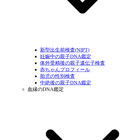
新型出生前検査(NIPT)
妊娠中の親子DNA鑑定
体外受精後の親子遺伝子検査
赤ちゃんプロフィール
胎児の性別検査
中絶後の親子DNA鑑定
血縁のDNA鑑定