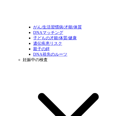
がん/生活習慣病/才能/体質
DNAマッチング
子どもの才能/体質/健康
遺伝疾患リスク
親子の絆
DNA祖先のルーツ
妊娠中の検査