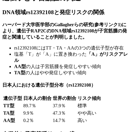
DNA領域rs12392108と発症リスクの関係
ハーバード大学医学部のGallagherらの研究(参考リンク1)に
より、遺伝子RAP2CのDNA領域rs12392108が子宮筋腫の発
症と関連していることが判明しました。
rs12392108にはTT・TA・AAの3つの遺伝子型が存在
塩基「T」が「A」に置き換わった
「A」がリスクアレ
ル
AA型
の人は子宮筋腫を発症しやすい傾向
TA型
の人はやや発症しやすい傾向
日本人における遺伝子型分布（rs12392108）
遺伝子型
日本人の割合
世界の割合
リスク傾向
TT型
89.7％
37.9％
標準
TA型
9.9％
47.3％
やや高い
AA型
0.2％
14.7％
高い