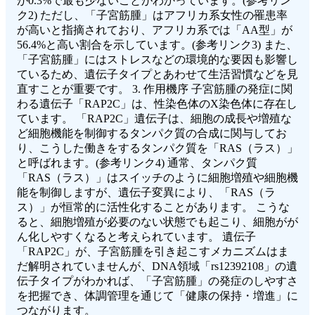
が0.3%で最も少ないことがわかっています。(参考リン
ク2) ただし、「子宮筋腫」はアフリカ系女性の罹患率
が高いと指摘されており、アフリカ系では「AA型」が
56.4%と高い割合を示しています。(参考リンク3) また、
「子宮筋腫」にはストレスなどの環境的な要因も影響し
ているため、遺伝子タイプとあわせて生活習慣などを見
直すことが重要です。 3. 作用機序 子宮筋腫の発症に関
わる遺伝子「RAP2C」は、性染色体のX染色体に存在し
ています。 「RAP2C」遺伝子は、細胞の成長や増殖な
ど細胞機能を制御するタンパク質の合成に関与してお
り、こうした働きをするタンパク質を「RAS（ラス）」
と呼ばれます。(参考リンク4) 通常、タンパク質
「RAS（ラス）」はスイッチのように細胞増殖や細胞機
能を制御しますが、遺伝子変異により、「RAS（ラ
ス）」が恒常的に活性化することがあります。 こうな
ると、細胞増殖が必要のない状態でも起こり、細胞がが
ん化しやすくなると考えられています。 遺伝子
「RAP2C」が、子宮筋腫を引き起こすメカニズムはま
だ解明されていませんが、DNA領域「rs12392108」の遺
伝子タイプがわかれば、「子宮筋腫」の発症のしやすさ
を把握でき、体調管理を通じて「健康の保持・増進」に
つながります。