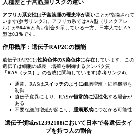
人種差と子宮筋腫リスクの違い
アフリカ系女性は子宮筋腫の罹患率が高い
ことが指摘されて
います(参考リンク3)。アフリカ系ではAA型（リスクアレ
ル）が
56.4％
と高い割合を示している一方、日本人ではAA
型は
0.3％
です。
作用機序：遺伝子RAP2Cの機能
遺伝子RAP2Cは
性染色体のX染色体
に存在しています。この
遺伝子は細胞の成長・増殖を制御するタンパク質
「RAS（ラス）」
の合成に関与しています(参考リンク4)。
通常、RASは
スイッチのように
細胞増殖・細胞機能を
制御
遺伝子変異により、RASが
恒常的に活性化
する場合が
ある
不要な細胞増殖が起こり、
腫瘍形成
につながる可能性
遺伝子領域rs12392108において日本で各遺伝タイ
プを持つ人の割合