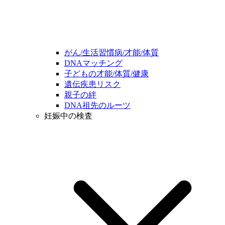
がん/生活習慣病/才能/体質
DNAマッチング
子どもの才能/体質/健康
遺伝疾患リスク
親子の絆
DNA祖先のルーツ
妊娠中の検査