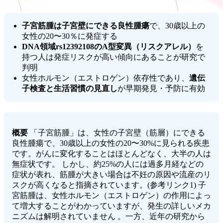
子宮筋腫は子宮壁にできる良性腫瘍
で、30歳以上の
女性の20〜30％に発症する
DNA領域rs12392108のA型変異（リスクアレル）
を
持つ人は発症リスクが高い傾向にあることが研究で
判明
女性ホルモン（エストロゲン）依存性であり、
遺伝
子検査と生活習慣の見直し
が早期発見・予防に有効
概要
「子宮筋腫」は、女性の子宮壁（筋層）にできる
良性腫瘍で、30歳以上の女性の20〜30%に見られる疾患
です。がんに変化することはほとんどなく、大半の人は
無症状です。 しかし、約25%の人には過多月経などの
症状が表れ、筋腫が大きい場合は不妊の原因や流産のリ
スクが高くなると指摘されています。(参考リンク1) 子
宮筋腫は、女性ホルモン（エストロゲン）の作用によっ
て増大することがわかっていますが、発生の詳しいメカ
ニズムは解明されていません 。一方、近年の研究から