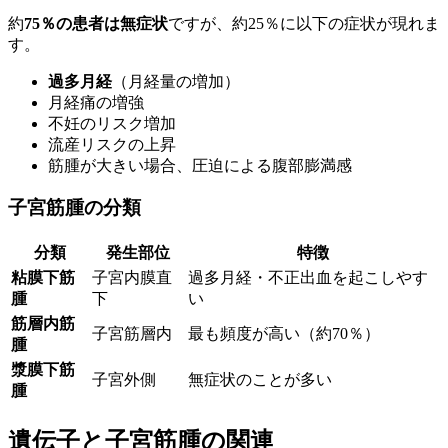
約
75％の患者は無症状
ですが、約25％に以下の症状が現れま
す。
過多月経
（月経量の増加）
月経痛の増強
不妊のリスク増加
流産リスクの上昇
筋腫が大きい場合、圧迫による腹部膨満感
子宮筋腫の分類
分類
発生部位
特徴
粘膜下筋
子宮内膜直
過多月経・不正出血を起こしやす
腫
下
い
筋層内筋
子宮筋層内
最も頻度が高い（約70％）
腫
漿膜下筋
子宮外側
無症状のことが多い
腫
遺伝子と子宮筋腫の関連