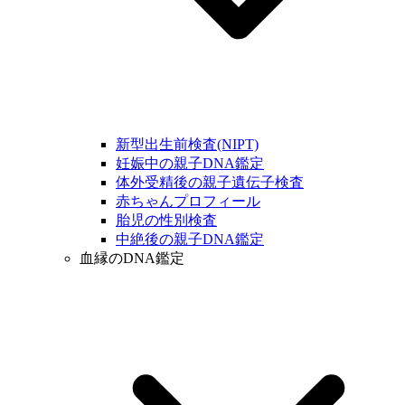
新型出生前検査(NIPT)
妊娠中の親子DNA鑑定
体外受精後の親子遺伝子検査
赤ちゃんプロフィール
胎児の性別検査
中絶後の親子DNA鑑定
血縁のDNA鑑定