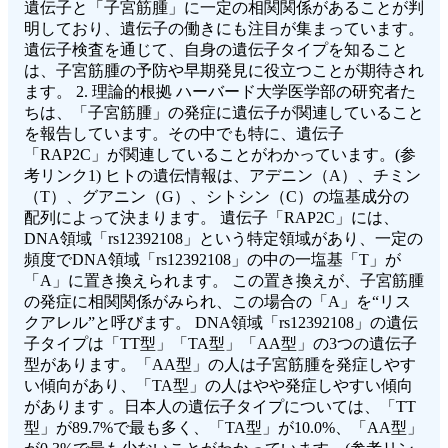
遺伝子と「子宮筋腫」に一定の相関関係があることが判
明しており、遺伝子の働きにも注目が集まっています。
遺伝子検査を通じて、自身の遺伝子タイプを知ること
は、子宮筋腫の予防や早期発見に役立つことが期待され
ます。 2. 理論的根拠 ハーバード大学医学部の研究者た
ちは、「子宮筋腫」の発症に遺伝子が関連していること
を報告しています。その中でも特に、遺伝子
「RAP2C」が関連していることがわかっています。(参
考リンク1) ヒトの遺伝情報は、アデニン（A）、チミン
（T）、グアニン（G）、シトシン（C）の塩基成分の
配列によって決まります。 遺伝子「RAP2C」には、
DNA領域「rs12392108」という特定領域があり、一定の
頻度でDNA領域「rs12392108」の中の一塩基「T」が
「A」に置き換えられます。 この置き換えが、子宮筋腫
の発症に相関関係がみられ、この場合の「A」を“リス
クアレル”と呼びます。 DNA領域「rs12392108」の遺伝
子タイプは「TT型」「TA型」「AA型」の3つの遺伝子
型があります。「AA型」の人は子宮筋腫を発症しやす
い傾向があり、「TA型」の人はやや発症しやすい傾向
があります 。日本人の遺伝子タイプについては、「TT
型」が89.7%で最も多く、「TA型」が10.0%、「AA型」