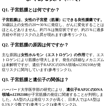
Q1. 子宮筋腫とは何ですか？
子宮筋腫は、女性の子宮壁（筋層）にできる良性腫瘍です。
30歳以上の女性の20〜30％に発症し、がんに変化することは
ほとんどありません。約75％は無症状ですが、約25％に過多
月経や不妊リスクの上昇が現れます(参考リンク1)。
Q2. 子宮筋腫の原因は何ですか？
主な原因は
女性ホルモン（エストロゲン）の作用
です。エス
トロゲンにより筋腫が増大します。発生の詳細なメカニズム
は未解明ですが、遺伝子RAP2CのDNA領域rs12392108が発
症リスクに関与しています(参考リンク1)。
Q3. 子宮筋腫と遺伝子の関係は？
ハーバード大学医学部の研究により、
遺伝子RAP2CのDNA
領域rs12392108
が子宮筋腫の発症に関連することが判明しま
した。AA型の人は発症リスクが高く、日本人ではAA型は
0.3％と少数です(参考リンク1)(参考リンク2)。