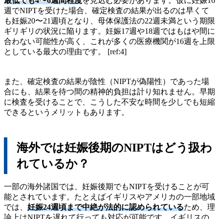
最低でも4〜6週間程度
を見込む必要があります。仮に妊娠16
週でNIPTを受けた場合、確定検査の結果が出るのは早くて
も妊娠20〜21週頃となり、母体保護法の22週未満という期限
ギリギリの状況に陥ります。妊娠17週や18週ではもはや間に
合わない可能性が高く、これが多くの医療機関が16週を上限
としている最大の理由です。 [ref:4]
また、確定検査の結果が陰性（NIPTが偽陽性）であった場
合にも、結果を待つ間の精神的負担は計り知れません。早期
に検査を受けることで、こうした不安な時間を少しでも短縮
できるというメリットもあります。
海外では妊娠後期のNIPTはどう扱わ
れているか？
一部の海外諸国では、妊娠後期でもNIPTを受けることが可
能とされています。たとえばイギリスやアメリカの一部地域
では、
妊娠24週頃まで中絶が法的に認められている
ため、理
論上はNIPTを遅れて行っても対応が可能です。イギリスの