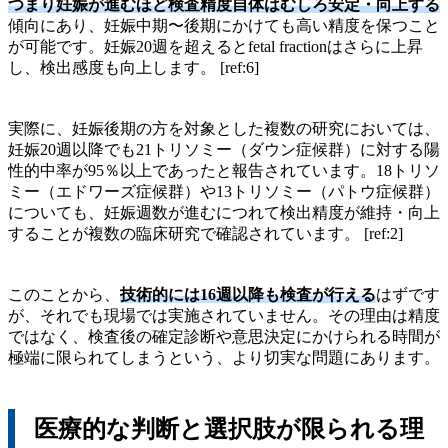
つまり妊娠が進むほど検査精度自体はむしろ安定・向上する
傾向にあり、妊娠中期〜後期にかけても高い精度を保つこと
が可能です。妊娠20週を超えるとfetal fractionはさらに上昇
し、検出感度も向上します。 [ref:6]
実際に、妊娠後期の方を対象とした複数の研究においては、
妊娠20週以降でも21トリソミー（ダウン症候群）に対する陽
性的中率が95％以上であったと報告されています。18トリソ
ミー（エドワーズ症候群）や13トリソミー（パトウ症候群）
についても、妊娠週数が進むにつれて検出精度が維持・向上
することが複数の臨床研究で確認されています。 [ref:2]
このことから、
技術的には16週以降も検査が行える
はずです
が、それでも現場では実施されていません。その理由は精度
ではなく、検査後の確定診断や意思決定にかけられる時間が
極端に限られてしまうという、より切実な問題にあります。
医療的な判断と選択肢が限られる理