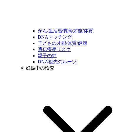
がん/生活習慣病/才能/体質
DNAマッチング
子どもの才能/体質/健康
遺伝疾患リスク
親子の絆
DNA祖先のルーツ
妊娠中の検査