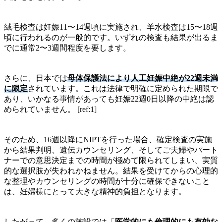
絨毛検査は妊娠11〜14週頃に実施され、羊水検査は15〜18週
頃に行われるのが一般的です。いずれの検査も結果が出るま
でに通常2〜3週間程度を要します。
さらに、日本では
母体保護法により人工妊娠中絶が22週未満
に限定
されています。これは法律で明確に定められた期限で
あり、いかなる事情があっても妊娠22週0日以降の中絶は認
められていません。 [ref:1]
そのため、16週以降にNIPTを行った場合、確定検査の実施
から結果判明、遺伝カウンセリング、そしてご夫婦やパート
ナーでの意思決定までの時間が極めて限られてしまい、実質
的な選択肢が失われかねません。結果を受けてからの心理的
な整理やカウンセリングの時間が十分に確保できないこと
は、妊婦様にとって大きな精神的負担となります。
したがって、多くの施設では「
医学的にも倫理的にも有効な