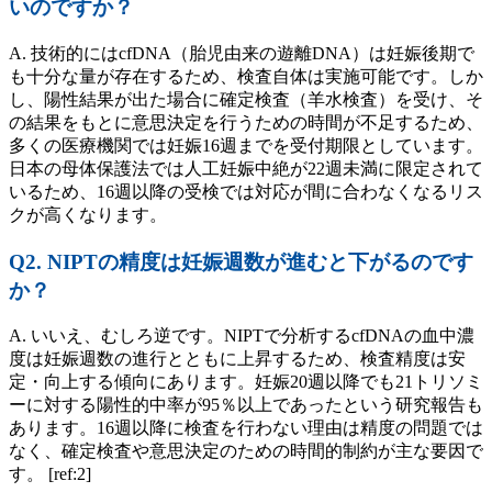
いのですか？
A. 技術的にはcfDNA（胎児由来の遊離DNA）は妊娠後期で
も十分な量が存在するため、検査自体は実施可能です。しか
し、陽性結果が出た場合に確定検査（羊水検査）を受け、そ
の結果をもとに意思決定を行うための時間が不足するため、
多くの医療機関では妊娠16週までを受付期限としています。
日本の母体保護法では人工妊娠中絶が22週未満に限定されて
いるため、16週以降の受検では対応が間に合わなくなるリス
クが高くなります。
Q2. NIPTの精度は妊娠週数が進むと下がるのです
か？
A. いいえ、むしろ逆です。NIPTで分析するcfDNAの血中濃
度は妊娠週数の進行とともに上昇するため、検査精度は安
定・向上する傾向にあります。妊娠20週以降でも21トリソミ
ーに対する陽性的中率が95％以上であったという研究報告も
あります。16週以降に検査を行わない理由は精度の問題では
なく、確定検査や意思決定のための時間的制約が主な要因で
す。 [ref:2]