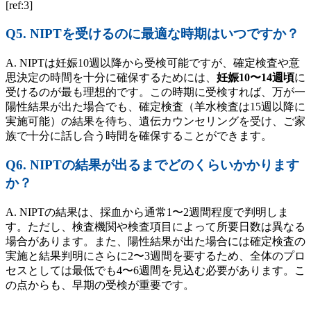
[ref:3]
Q5. NIPTを受けるのに最適な時期はいつですか？
A. NIPTは妊娠10週以降から受検可能ですが、確定検査や意
思決定の時間を十分に確保するためには、
妊娠10〜14週頃
に
受けるのが最も理想的です。この時期に受検すれば、万が一
陽性結果が出た場合でも、確定検査（羊水検査は15週以降に
実施可能）の結果を待ち、遺伝カウンセリングを受け、ご家
族で十分に話し合う時間を確保することができます。
Q6. NIPTの結果が出るまでどのくらいかかります
か？
A. NIPTの結果は、採血から通常1〜2週間程度で判明しま
す。ただし、検査機関や検査項目によって所要日数は異なる
場合があります。また、陽性結果が出た場合には確定検査の
実施と結果判明にさらに2〜3週間を要するため、全体のプロ
セスとしては最低でも4〜6週間を見込む必要があります。こ
の点からも、早期の受検が重要です。