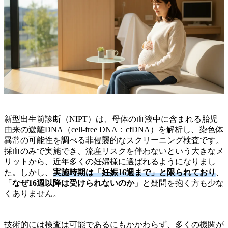
新型出生前診断（NIPT）は、母体の血液中に含まれる胎児
由来の遊離DNA（cell-free DNA：cfDNA）を解析し、染色体
異常の可能性を調べる非侵襲的なスクリーニング検査です。
採血のみで実施でき、流産リスクを伴わないという大きなメ
リットから、近年多くの妊婦様に選ばれるようになりまし
た。しかし、
実施時期は「妊娠16週まで」と限られており
、
「
なぜ16週以降は受けられないのか
」と疑問を抱く方も少な
くありません。
技術的には検査は可能であるにもかかわらず、多くの機関が