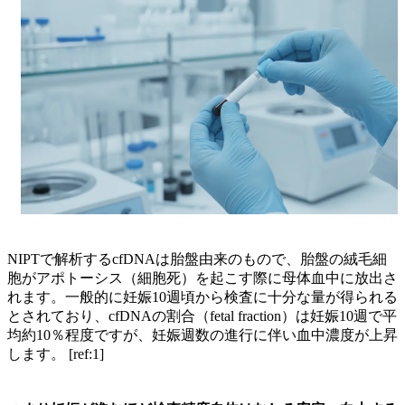
NIPTで解析するcfDNAは胎盤由来のもので、胎盤の絨毛細
胞がアポトーシス（細胞死）を起こす際に母体血中に放出さ
れます。一般的に妊娠10週頃から検査に十分な量が得られる
とされており、cfDNAの割合（fetal fraction）は妊娠10週で平
均約10％程度ですが、妊娠週数の進行に伴い血中濃度が上昇
します。 [ref:1]