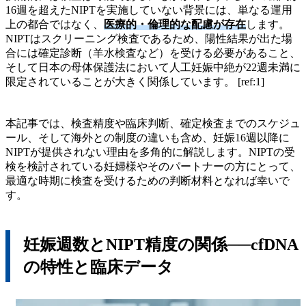
16週を超えたNIPTを実施していない背景には、単なる運用
上の都合ではなく、
医療的・倫理的な配慮が存在
します。
NIPTはスクリーニング検査であるため、陽性結果が出た場
合には確定診断（羊水検査など）を受ける必要があること、
そして日本の母体保護法において人工妊娠中絶が22週未満に
限定されていることが大きく関係しています。 [ref:1]
本記事では、検査精度や臨床判断、確定検査までのスケジュ
ール、そして海外との制度の違いも含め、妊娠16週以降に
NIPTが提供されない理由を多角的に解説します。NIPTの受
検を検討されている妊婦様やそのパートナーの方にとって、
最適な時期に検査を受けるための判断材料となれば幸いで
す。
妊娠週数とNIPT精度の関係──cfDNA
の特性と臨床データ