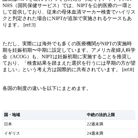
NHS（国民保健サービス）では、NIPTを公的医療の一環と
して提供しており、従来の母体血清マーカー検査でハイリス
クと判定された場合にNIPTが追加で実施されるケースもあ
ります。 [ref:3]
ただし、実際には海外でも多くの医療機関がNIPTの実施時
期を妊娠初期〜中期に設定しています。アメリカ産婦人科学
会（ACOG）も、NIPTは妊娠初期に実施することを推奨し
ており、「検査結果を踏まえた選択を行うには早期の方が望
ましい」という考え方は国際的に共有されています。 [ref:8]
各国の制度の違いを以下にまとめます。
国・地域
中絶の法的上限
日本
22週未満
イギリス
24週未満