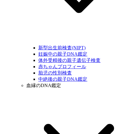
新型出生前検査(NIPT)
妊娠中の親子DNA鑑定
体外受精後の親子遺伝子検査
赤ちゃんプロフィール
胎児の性別検査
中絶後の親子DNA鑑定
血縁のDNA鑑定