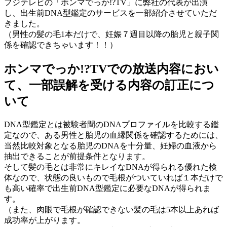
フジテレビの「ホンマでっか!?TV」に弊社の代表が出演
し、出生前DNA型鑑定のサービスを一部紹介させていただ
きました。
（男性の髪の毛1本だけで、妊娠７週目以降の胎児と親子関
係を確認できちゃいます！！）
ホンマでっか!?TVでの放送内容におい
て、一部誤解を受ける内容の訂正につ
いて
DNA型鑑定とは被験者間のDNAプロファイルを比較する鑑
定なので、ある男性と胎児の血縁関係を確認するためには、
当然比較対象となる胎児のDNAを十分量、妊婦の血液から
抽出できることが前提条件となります。
そして髪の毛とは非常にキレイなDNAが得られる優れた検
体なので、状態の良いもので毛根がついていれば１本だけで
も高い確率で出生前DNA型鑑定に必要なDNAが得られま
す。
（また、肉眼で毛根が確認できない髪の毛は5本以上あれば
成功率が上がります。