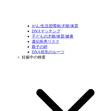
がん/生活習慣病/才能/体質
DNAマッチング
子どもの才能/体質/健康
遺伝疾患リスク
親子の絆
DNA祖先のルーツ
妊娠中の検査