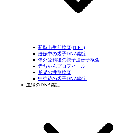
新型出生前検査(NIPT)
妊娠中の親子DNA鑑定
体外受精後の親子遺伝子検査
赤ちゃんプロフィール
胎児の性別検査
中絶後の親子DNA鑑定
血縁のDNA鑑定