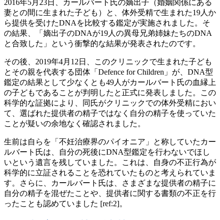
2016年5月23日、カールバート氏の嫡出子（婚姻関係にある
妻との間に生まれた子ども）と、体外受精で生まれた19人か
ら提供を受けたDNAを比較する鑑定が実施されました。そ
の結果、「嫡出子のDNAが19人の異母兄弟姉妹たちのDNA
と合致した」という衝撃的な結果が発表されたのです。
その後、2019年4月12日、このクリニックで生まれた子ども
とその親を代表する団体「Defence for Children」が、DNA型
鑑定の結果として少なくとも49人がカールバート氏の血縁上
の子どもであることが判明したと正式に発表しました。この
科学的な証拠により、同氏がクリニックでの体外受精におい
て、選ばれた提供者の精子ではなく自分の精子を使っていた
ことが疑いの余地なく確認されました。
生前は自らを「不妊治療界のパイオニア」と称していたカー
ルバート氏は、自分の死後にDNA型鑑定を行わないでほし
いという遺言を残していました。これは、自身の不正行為が
科学的に立証されることを恐れていたものと考えられていま
す。さらに、カールバート氏は、さまざまな提供者の精子に
自分の精子を混ぜたことや、提供者に関する書類の不正を行
ったことも認めていました [ref:2]。