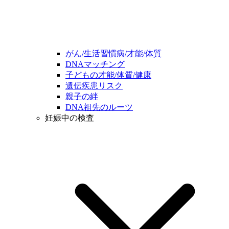
がん/生活習慣病/才能/体質
DNAマッチング
子どもの才能/体質/健康
遺伝疾患リスク
親子の絆
DNA祖先のルーツ
妊娠中の検査