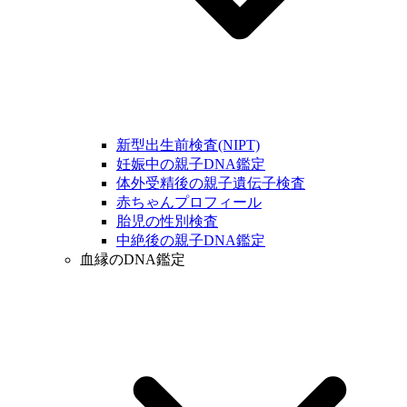
新型出生前検査(NIPT)
妊娠中の親子DNA鑑定
体外受精後の親子遺伝子検査
赤ちゃんプロフィール
胎児の性別検査
中絶後の親子DNA鑑定
血縁のDNA鑑定