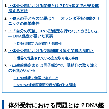
・体外受精における問題とは？DNA鑑定で不安を解
消する方法
・49人の子どもの父親は？ ― オランダ不妊治療クリ
ニックの衝撃事件
・「自分の死後、DNA型鑑定を行わないでほしい」
― DNA鑑定が暴いた真実
└ DNA型鑑定の正確性と信頼性
・体外受精における受精卵取り違え問題の深刻さ
└ 世界で報告されている主な取り違え事例
・出生前鑑定または母子鑑定で、受精卵の取り違え
の有無がわかる
└ DNA鑑定で確認できること
└ seeDNA遺伝医療研究所が選ばれる理由
体外受精における問題とは？DNA鑑