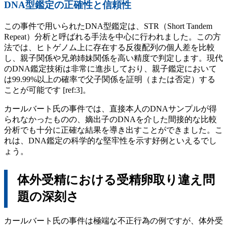
DNA型鑑定の正確性と信頼性
この事件で用いられたDNA型鑑定は、STR（Short Tandem
Repeat）分析と呼ばれる手法を中心に行われました。この方
法では、ヒトゲノム上に存在する反復配列の個人差を比較
し、親子関係や兄弟姉妹関係を高い精度で判定します。現代
のDNA鑑定技術は非常に進歩しており、親子鑑定において
は99.99%以上の確率で父子関係を証明（または否定）する
ことが可能です [ref:3]。
カールバート氏の事件では、直接本人のDNAサンプルが得
られなかったものの、嫡出子のDNAを介した間接的な比較
分析でも十分に正確な結果を導き出すことができました。こ
れは、DNA鑑定の科学的な堅牢性を示す好例といえるでし
ょう。
体外受精における受精卵取り違え問
題の深刻さ
カールバート氏の事件は極端な不正行為の例ですが、体外受