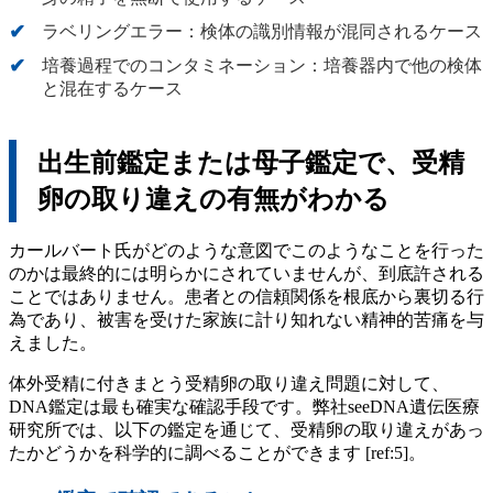
ラベリングエラー：検体の識別情報が混同されるケース
培養過程でのコンタミネーション：培養器内で他の検体
と混在するケース
出生前鑑定または母子鑑定で、受精
卵の取り違えの有無がわかる
カールバート氏がどのような意図でこのようなことを行った
のかは最終的には明らかにされていませんが、到底許される
ことではありません。患者との信頼関係を根底から裏切る行
為であり、被害を受けた家族に計り知れない精神的苦痛を与
えました。
体外受精に付きまとう受精卵の取り違え問題に対して、
DNA鑑定は最も確実な確認手段です。弊社seeDNA遺伝医療
研究所では、以下の鑑定を通じて、受精卵の取り違えがあっ
たかどうかを科学的に調べることができます [ref:5]。