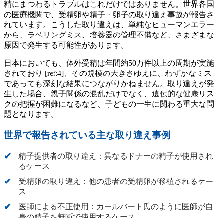
精にまつわるトラブルはこれだけではありません。世界各国
の医療機関で、受精卵や精子・卵子の取り違え事故が報告さ
れています。こうした取り違えは、単純なヒューマンエラー
から、ラベリングミス、培養器の管理不備など、さまざまな
原因で発生する可能性があります。
日本においても、体外受精は年間約50万件以上の周期が実施
されており [ref:4]、その規模の大きさゆえに、わずかなミス
であっても深刻な結果につながりかねません。取り違えが発
生した場合、親子関係の混乱だけでなく、遺伝的な健康リス
クの把握が困難になるなど、子どもの一生に関わる重大な問
題となります。
世界で報告されている主な取り違え事例
精子提供者の取り違え：異なるドナーの精子が使用され
るケース
受精卵の取り違え：他の患者の受精卵が移植されるケー
ス
医師による不正使用：カールバート氏のように医師が自
身の精子を無断で使用するケース