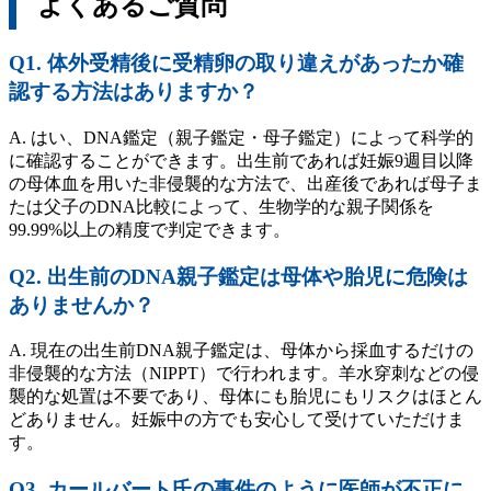
よくあるご質問
Q1. 体外受精後に受精卵の取り違えがあったか確
認する方法はありますか？
A. はい、DNA鑑定（親子鑑定・母子鑑定）によって科学的
に確認することができます。出生前であれば妊娠9週目以降
の母体血を用いた非侵襲的な方法で、出産後であれば母子ま
たは父子のDNA比較によって、生物学的な親子関係を
99.99%以上の精度で判定できます。
Q2. 出生前のDNA親子鑑定は母体や胎児に危険は
ありませんか？
A. 現在の出生前DNA親子鑑定は、母体から採血するだけの
非侵襲的な方法（NIPPT）で行われます。羊水穿刺などの侵
襲的な処置は不要であり、母体にも胎児にもリスクはほとん
どありません。妊娠中の方でも安心して受けていただけま
す。
Q3. カールバート氏の事件のように医師が不正に