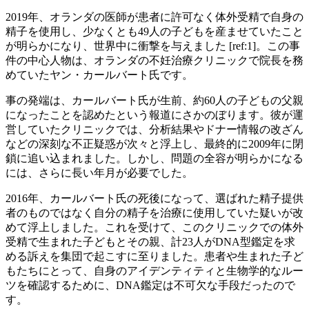
2019年、オランダの医師が患者に許可なく体外受精で自身の
精子を使用し、少なくとも49人の子どもを産ませていたこと
が明らかになり、世界中に衝撃を与えました [ref:1]。この事
件の中心人物は、オランダの不妊治療クリニックで院長を務
めていたヤン・カールバート氏です。
事の発端は、カールバート氏が生前、約60人の子どもの父親
になったことを認めたという報道にさかのぼります。彼が運
営していたクリニックでは、分析結果やドナー情報の改ざん
などの深刻な不正疑惑が次々と浮上し、最終的に2009年に閉
鎖に追い込まれました。しかし、問題の全容が明らかになる
には、さらに長い年月が必要でした。
2016年、カールバート氏の死後になって、選ばれた精子提供
者のものではなく自分の精子を治療に使用していた疑いが改
めて浮上しました。これを受けて、このクリニックでの体外
受精で生まれた子どもとその親、計23人がDNA型鑑定を求
める訴えを集団で起こすに至りました。患者や生まれた子ど
もたちにとって、自身のアイデンティティと生物学的なルー
ツを確認するために、DNA鑑定は不可欠な手段だったので
す。