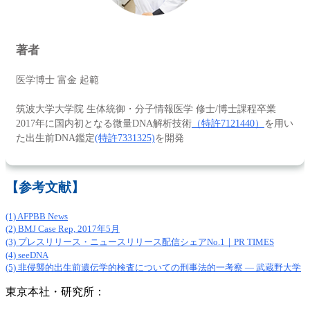
著者
医学博士 富金 起範
筑波大学大学院 生体統御・分子情報医学 修士/博士課程卒業
2017年に国内初となる微量DNA解析技術
（特許7121440）
を用い
た出生前DNA鑑定
(特許7331325)
を開発
【参考文献】
(1) AFPBB News
(2) BMJ Case Rep, 2017年5月
(3) プレスリリース・ニュースリリース配信シェアNo.1｜PR TIMES
(4) seeDNA
(5) 非侵襲的出生前遺伝学的検査についての刑事法的一考察 ― 武蔵野大学
東京本社・研究所：