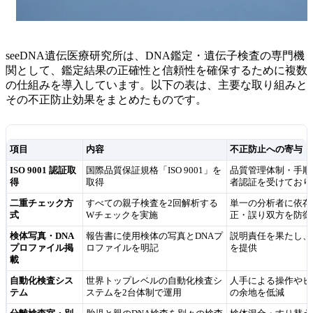
seeDNA遺伝医療研究所は、DNA鑑定・遺伝子検査の専門機
関として、鑑定結果の正確性と信頼性を確保するために複数
の仕組みを導入しています。以下の表は、主要な取り組みと
その不正防止効果をまとめたものです。
項目
内容
不正防止への寄与
ISO 9001 認証取
国際品質保証規格「ISO 9001」を
品質管理体制・手順
得
取得
者認証を受けており
二重チェック方
すべての親子検査を2回解析する
単一の分析者に依存
式
Wチェックを実施
正・誤り双方を防御
検体写真・DNA
報告書に使用検体の写真とDNAプ
説明責任を果たし、
プロファイル掲
ロファイルを明記
を提供
載
自動化検査シス
世界トップレベルの自動化検査シ
人手による操作やヒ
テム
ステムを2台体制で運用
の余地を低減