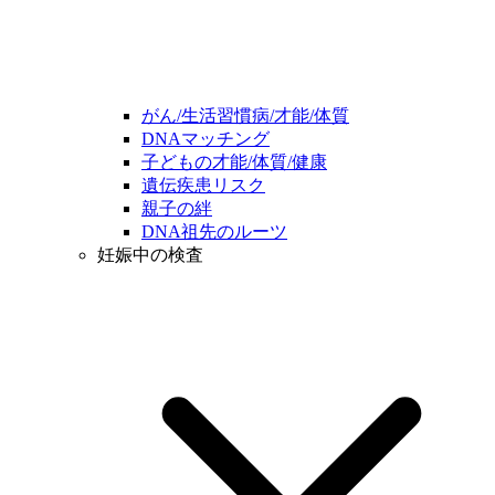
がん/生活習慣病/才能/体質
DNAマッチング
子どもの才能/体質/健康
遺伝疾患リスク
親子の絆
DNA祖先のルーツ
妊娠中の検査