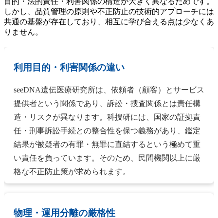
目的・法的責任・利害関係の構造が大きく異なるためです。
しかし、品質管理の原則や不正防止の技術的アプローチには
共通の基盤が存在しており、相互に学び合える点は少なくあ
りません。
利用目的・利害関係の違い
seeDNA遺伝医療研究所は、依頼者（顧客）とサービス
提供者という関係であり、訴訟・捜査関係とは責任構
造・リスクが異なります。科捜研には、国家の証拠責
任・刑事訴訟手続との整合性を保つ義務があり、鑑定
結果が被疑者の有罪・無罪に直結するという極めて重
い責任を負っています。そのため、民間機関以上に厳
格な不正防止策が求められます。
物理・運用分離の厳格性