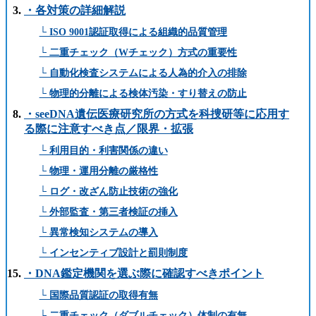
・各対策の詳細解説
└ ISO 9001認証取得による組織的品質管理
└ 二重チェック（Wチェック）方式の重要性
└ 自動化検査システムによる人為的介入の排除
└ 物理的分離による検体汚染・すり替えの防止
・seeDNA遺伝医療研究所の方式を科捜研等に応用す
る際に注意すべき点／限界・拡張
└ 利用目的・利害関係の違い
└ 物理・運用分離の厳格性
└ ログ・改ざん防止技術の強化
└ 外部監査・第三者検証の挿入
└ 異常検知システムの導入
└ インセンティブ設計と罰則制度
・DNA鑑定機関を選ぶ際に確認すべきポイント
└ 国際品質認証の取得有無
└ 二重チェック（ダブルチェック）体制の有無