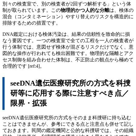
別々の検査室で、別の検査者が2回ずつ解析する」という体
制が取られています。この
物理的かつ人的な分離
は、検体の
混合（コンタミネーション）やすり替えのリスクを構造的に
排除するための措置です。
DNA鑑定における検体汚染は、結果の信頼性を致命的に損
なう要因です。一つの検査室で全ての工程を一人の検査者が
行う体制では、意図せず検体が混ざるリスクだけでなく、意
図的な操作が行われても検出困難です。物理的な隔離とアク
セス制御を組み合わせた体制は、不正防止の観点から極めて
合理的です [ref:4]。
seeDNA遺伝医療研究所の方式を科捜
研等に応用する際に注意すべき点／
限界・拡張
seeDNA遺伝医療研究所の方式をそのまま科捜研に持ち込む
ことはできませんが、参考にできる点と注意点も併せて記し
ておきます。民間の鑑定機関と公的な科捜研では、その組織