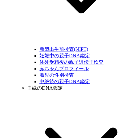
新型出生前検査(NIPT)
妊娠中の親子DNA鑑定
体外受精後の親子遺伝子検査
赤ちゃんプロフィール
胎児の性別検査
中絶後の親子DNA鑑定
血縁のDNA鑑定