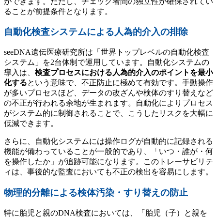
ができます。ただし、チェック者間の独立性が確保されてい
ることが前提条件となります。
自動化検査システムによる人為的介入の排除
seeDNA遺伝医療研究所は「世界トップレベルの自動化検査
システム」を2台体制で運用しています。自動化システムの
導入は、
検査プロセスにおける人為的介入のポイントを最小
化する
という意味で、不正防止に極めて有効です。手動操作
が多いプロセスほど、データの改ざんや検体のすり替えなど
の不正が行われる余地が生まれます。自動化によりプロセス
がシステム的に制御されることで、こうしたリスクを大幅に
低減できます。
さらに、自動化システムには操作ログが自動的に記録される
機能が備わっていることが一般的であり、「いつ・誰が・何
を操作したか」が追跡可能になります。このトレーサビリテ
ィは、事後的な監査においても不正の検出を容易にします。
物理的分離による検体汚染・すり替えの防止
特に胎児と親のDNA検査においては、「胎児（子）と親を