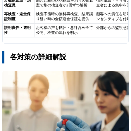
分離検査室・別
胎児と親のDNA検査を別々の検査
検体混合・すり替え
検査員
室で別の検査者が2回ずつ解析
査者による集中を回
再検査・返金保
検査不能時の無料再検査、結果誤
顧客への責任を明示
証制度
り疑い時の全額返金保証を提供
ンセンティブを付与
説明責任・透明
お客様の声を良評・悪評含め全て
外部からの監視意識
性
公開、検査の流れを明示
各対策の詳細解説