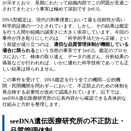
が示すとおり、長期にわたって組織内部でこの問題が見過ご
されてきたという事実は極めて深刻です [ref:3]。
DNA型鑑定は、現代の刑事捜査において最も信頼性が高い
科学的証拠の一つとされています。しかし、その結果は鑑定
を行う人間や組織の誠実さに大きく依存しています。今回の
事件が浮き彫りにしたのは、「科学的手法だから正確」とい
う前提が成り立つのは、
適切な品質管理体制が機能している
場合に限られる
という当然の事実です [ref:2]。鑑定のプロセ
スにおいて、検体の取り違え、データの改ざん、分析結果の
偽装などが行われれば、いかに優れた科学技術であっても正
しい結果は得られません。
この事件を受けて、DNA鑑定を行う全ての機関—公的機
関・民間機関を問わず—において、不正防止のための体制を
再点検する必要性が改めて認識されています。以下では、
seeDNA遺伝医療研究所の公表内容から確認できる具体的な
仕組みと方針を整理します。
seeDNA遺伝医療研究所の不正防止・
品質管理体制