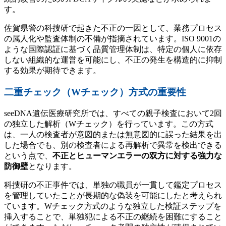
す。
佐賀県警の科捜研で起きた不正の一因として、業務プロセス
の属人化や監査体制の不備が指摘されています。ISO 9001の
ような国際認証に基づく品質管理体制は、特定の個人に依存
しない組織的な運営を可能にし、不正の発生を構造的に抑制
する効果が期待できます。
二重チェック（Wチェック）方式の重要性
seeDNA遺伝医療研究所では、すべての親子検査において2回
の独立した解析（Wチェック）を行っています。この方式
は、一人の検査者が意図的または無意図的に誤った結果を出
した場合でも、別の検査者による再解析で異常を検出できる
という点で、
不正とヒューマンエラーの双方に対する強力な
防御壁
となります。
科捜研の不正事件では、単独の職員が一貫して鑑定プロセス
を管理していたことが長期的な偽装を可能にしたと考えられ
ています。Wチェック方式のような独立した検証ステップを
挿入することで、単独犯による不正の継続を困難にすること