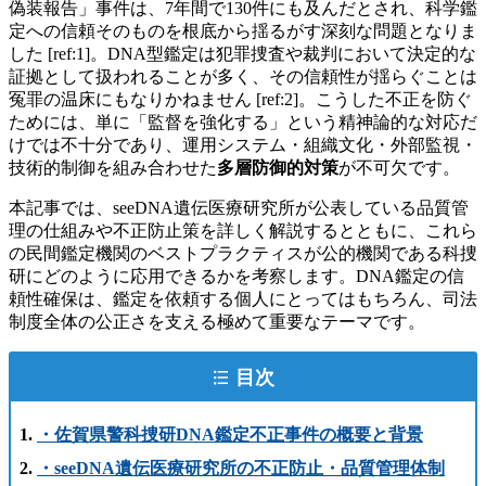
偽装報告」事件は、7年間で130件にも及んだとされ、科学鑑
定への信頼そのものを根底から揺るがす深刻な問題となりま
した [ref:1]。DNA型鑑定は犯罪捜査や裁判において決定的な
証拠として扱われることが多く、その信頼性が揺らぐことは
冤罪の温床にもなりかねません [ref:2]。こうした不正を防ぐ
ためには、単に「監督を強化する」という精神論的な対応だ
けでは不十分であり、運用システム・組織文化・外部監視・
技術的制御を組み合わせた
多層防御的対策
が不可欠です。
本記事では、seeDNA遺伝医療研究所が公表している品質管
理の仕組みや不正防止策を詳しく解説するとともに、これら
の民間鑑定機関のベストプラクティスが公的機関である科捜
研にどのように応用できるかを考察します。DNA鑑定の信
頼性確保は、鑑定を依頼する個人にとってはもちろん、司法
制度全体の公正さを支える極めて重要なテーマです。
目次
・佐賀県警科捜研DNA鑑定不正事件の概要と背景
・seeDNA遺伝医療研究所の不正防止・品質管理体制