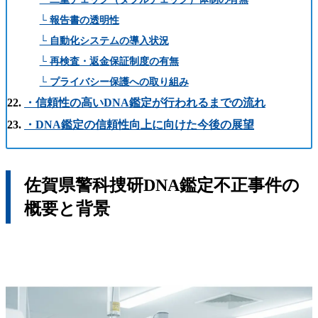
└ 報告書の透明性
└ 自動化システムの導入状況
└ 再検査・返金保証制度の有無
└ プライバシー保護への取り組み
・信頼性の高いDNA鑑定が行われるまでの流れ
・DNA鑑定の信頼性向上に向けた今後の展望
佐賀県警科捜研DNA鑑定不正事件の
概要と背景