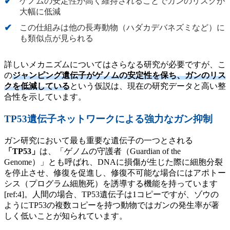
ゲノムの安定性が高く維持されることでガンのリスクが
大幅に低減
この仕組みは他の長寿動物（ハダカデバネズミなど）に
も類似点が見られる
詳しいメカニズムについてはさらなる研究が必要ですが、こ
の
ジャンピング遺伝子がゲノムの安定性を保ち、ガンのリス
クを低減している
という仮説は、現在の研究データと高い整
合性を示しています。
TP53遺伝子ネットワークによる強力なガン抑制
ガン研究において最も重要な遺伝子の一つとされる
「TP53」
は、「ゲノムの守護者（Guardian of the
Genome）」とも呼ばれ、DNAに損傷が生じた際に細胞分裂
を停止させ、修復を促進し、修復不可能な場合にはアポトー
シス（プログラム細胞死）を誘導する機能を持っています
[ref:4]。人間の場合、TP53遺伝子は1コピーですが、ゾウの
ようにTP53の複数コピーを持つ動物ではガンの発生率が著
しく低いことが知られています。