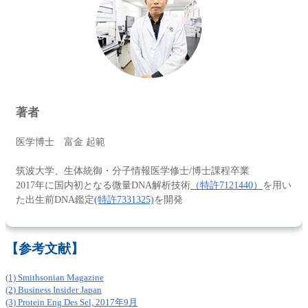
著者
医学博士 富金 起範
筑波大学、生体統御・分子情報医学修士/博士課程卒業
2017年に国内初となる微量DNA解析技術
（特許7121440）
を用い
た出生前DNA鑑定
(特許7331325)
を開発
【参考文献】
(1) Smithsonian Magazine
(2) Business Insider Japan
(3) Protein Eng Des Sel, 2017年9月