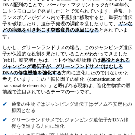
DNA配列のことで、バーバラ・マクリントックが1940年代
にトウモロコシで発見したことで知られています。通常、ト
ランスポゾンがゲノム内で不規則に移動すると、重要な遺伝
子を破壊したり、遺伝子発現の調節を乱したりして、
ガンな
どの病気を引き起こす突然変異の原因になる
とされていま
す。
しかし、グリーンランドサメの場合、このジャンピング遺伝
子が保護的な役割を果たしていることがわかってきました
[ref:1]。研究者たちは、ヒトや他の動物種では
悪役とされる
ジャンピング遺伝子が、グリーンランドサメではむしろ
DNAの修復機能を強化する
方向に進化したのではないかと
考えています。この「転位因子の馴化（domestication of
transposable elements）」と呼ばれる現象は、進化生物学の最
前線で注目されているテーマの一つです。
通常の生物ではジャンピング遺伝子はゲノム不安定化の
原因となる
グリーンランドサメではジャンピング遺伝子がDNA修
復を促進する方向に進化