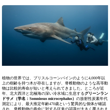
植物の世界では、ブリスルコーンパインのように4,000年以
上の樹齢を持つ木が存在しますが、脊椎動物のような高等動
物は比較的寿命が短いと考えられてきました。ところが近
年、北大西洋と北極海の深い冷水域に生息する
グリーンラン
ドサメ（学名：Somniosus microcephalus）
の放射性炭素年代
測定により、最大推定年齢470歳という驚異的な個体が確認
され、脊椎動物の寿命に対する従来の認識が大きく覆されま