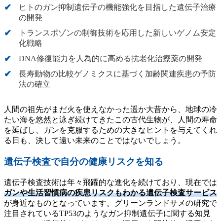
ヒトのガン抑制遺伝子の機能強化を目指した遺伝子治療
の開発
トランスポゾンの制御技術を応用した新しいゲノム安定
化戦略
DNA修復能力を人為的に高める抗老化治療薬の開発
長寿動物の比較ゲノミクスに基づく加齢関連疾患の予防
法の確立
人間の祖先がまだ火を使えなかった遥か大昔から、地球の冷
たい海を悠然と泳ぎ続けてきたこの古代生物が、人間の寿命
を延ばし、ガンを克服するための大きなヒントを与えてくれ
る日も、決して遠い未来のことではないでしょう。
遺伝子検査で自分の健康リスクを知る
遺伝子検査技術は年々飛躍的な進化を続けており、現在では
ガンや生活習慣病の疾患リスクもわかる遺伝子検査サービス
が身近なものとなっています。グリーンランドサメの研究で
注目されているTP53のようなガン抑制遺伝子に関する知見