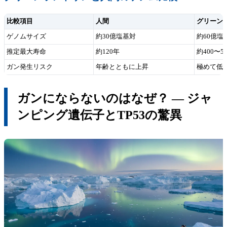
比較項目
人間
グリーン
ゲノムサイズ
約30億塩基対
約60億塩
推定最大寿命
約120年
約400〜5
ガン発生リスク
年齢とともに上昇
極めて低
ガンにならないのはなぜ？ ― ジャ
ンピング遺伝子とTP53の驚異