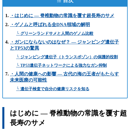
目次
・はじめに ― 脊椎動物の常識を覆す超長寿のサメ
・ゲノムと呼ばれる全DNA領域の解明
└ グリーンランドサメと人間のゲノム比較
・ガンにならないのはなぜ？ ― ジャンピング遺伝子
とTP53の驚異
└ ジャンピング遺伝子（トランスポゾン）の保護的役割
└ TP53遺伝子ネットワークによる強力なガン抑制
・人間の健康への影響 ― 古代の海の王者がもたらす
未来医療の可能性
└ 遺伝子検査で自分の健康リスクを知る
はじめに ― 脊椎動物の常識を覆す超
長寿のサメ