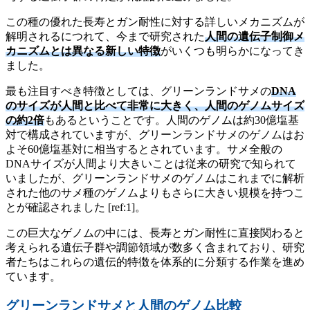
この種の優れた長寿とガン耐性に対する詳しいメカニズムが
解明されるにつれて、今まで研究された
人間の遺伝子制御メ
カニズムとは異なる新しい特徴
がいくつも明らかになってき
ました。
最も注目すべき特徴としては、グリーンランドサメの
DNA
のサイズが人間と比べて非常に大きく、人間のゲノムサイズ
の約2倍
もあるということです。人間のゲノムは約30億塩基
対で構成されていますが、グリーンランドサメのゲノムはお
よそ60億塩基対に相当するとされています。サメ全般の
DNAサイズが人間より大きいことは従来の研究で知られて
いましたが、グリーンランドサメのゲノムはこれまでに解析
された他のサメ種のゲノムよりもさらに大きい規模を持つこ
とが確認されました [ref:1]。
この巨大なゲノムの中には、長寿とガン耐性に直接関わると
考えられる遺伝子群や調節領域が数多く含まれており、研究
者たちはこれらの遺伝的特徴を体系的に分類する作業を進め
ています。
グリーンランドサメと人間のゲノム比較