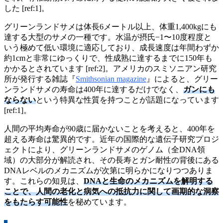
した [ref:1]。
グリーンランドサメは体長6メートル以上、体重1,400kgにも
達する大型のサメの一種です。水温が摂氏−1〜10度程度と
いう極めて低い環境に適応しており、成長速度は年間わずか
約1cmと非常にゆっくりで、性成熟に達するまでに150年も
かかるとされています [ref:2]。アメリカのスミソニアン研究
所が発行する雑誌『
Smithsonian magazine
』によると、グリー
ンランドサメの寿命は400年に達するだけでなく、
ガンにも
ならない
という特異な性質を持つことが話題になっています
[ref:1]。
人間の平均寿命が90歳に届かないことを考えると、400年を
超える寿命は驚異的です。近年の国際的な遺伝子研究プロジ
ェクトにより、グリーンランドサメのゲノム（全DNA領
域）の大部分が解読され、その長寿とガン耐性の背後にある
DNAレベルのメカニズムが次第に明らかになりつつありま
す。これらの知見は、
DNAと生命のメカニズムを解明する
ことで、人間の老化と病気への抵抗力に関して画期的な洞察
をもたらす可能性
を秘めています。