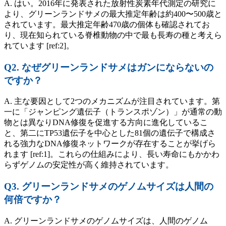
A. はい。2016年に発表された放射性炭素年代測定の研究に
より、グリーンランドサメの最大推定年齢は約400〜500歳と
されています。最大推定年齢470歳の個体も確認されてお
り、現在知られている脊椎動物の中で最も長寿の種と考えら
れています [ref:2]。
Q2. なぜグリーンランドサメはガンにならないの
ですか？
A. 主な要因として2つのメカニズムが注目されています。第
一に「ジャンピング遺伝子（トランスポゾン）」が通常の動
物とは異なりDNA修復を促進する方向に進化しているこ
と、第二にTP53遺伝子を中心とした81個の遺伝子で構成さ
れる強力なDNA修復ネットワークが存在することが挙げら
れます [ref:1]。これらの仕組みにより、長い寿命にもかかわ
らずゲノムの安定性が高く維持されています。
Q3. グリーンランドサメのゲノムサイズは人間の
何倍ですか？
A. グリーンランドサメのゲノムサイズは、人間のゲノム