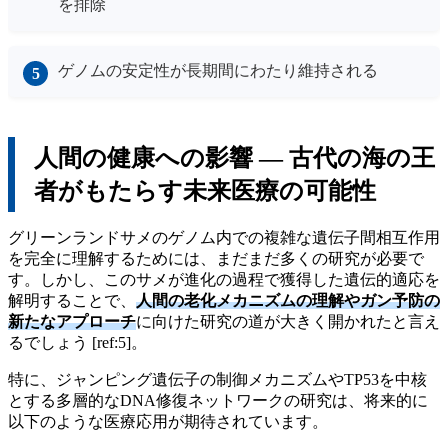
を排除
ゲノムの安定性が長期間にわたり維持される
人間の健康への影響 ― 古代の海の王
者がもたらす未来医療の可能性
グリーンランドサメのゲノム内での複雑な遺伝子間相互作用
を完全に理解するためには、まだまだ多くの研究が必要で
す。しかし、このサメが進化の過程で獲得した遺伝的適応を
解明することで、
人間の老化メカニズムの理解やガン予防の
新たなアプローチ
に向けた研究の道が大きく開かれたと言え
るでしょう [ref:5]。
特に、ジャンピング遺伝子の制御メカニズムやTP53を中核
とする多層的なDNA修復ネットワークの研究は、将来的に
以下のような医療応用が期待されています。