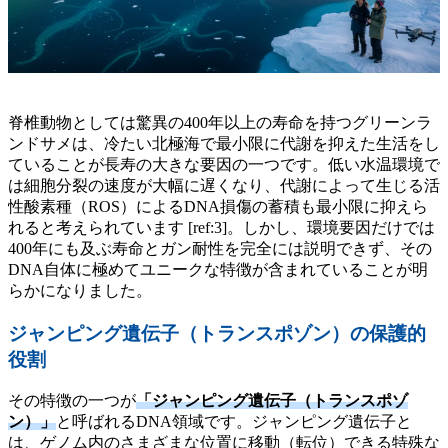
脊椎動物としては驚異の400年以上の寿命を持つグリーンラ
ンドサメは、冷たい北極海で最小限に代謝を抑えた生活をし
ていることが長寿の大きな要因の一つです。低い水温環境で
は細胞分裂の速度が大幅に遅くなり、代謝によって生じる活
性酸素種（ROS）によるDNA損傷の蓄積も最小限に抑えら
れると考えられています [ref:3]。しかし、環境要因だけでは
400年にも及ぶ寿命とガン耐性を完全には説明できず、その
DNA自体に極めてユニークな特徴が含まれていることが明
らかになりました。
ジャンピング遺伝子（トランスポゾン）の保護的
役割
その特徴の一つが
「ジャンピング遺伝子（トランスポゾ
ン）」
と呼ばれるDNA領域です。ジャンピング遺伝子と
は、ゲノム内のさまざまな位置に移動（転位）できる特殊な