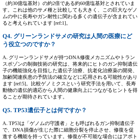
（約30億塩基対）の約2倍である約60億塩基対とされていま
す。これは他のサメ種と比較しても大きく、この巨大なゲノ
ムの中に長寿やガン耐性に関わる多くの遺伝子が含まれてい
ると考えられています [ref:1]。
Q4. グリーンランドサメの研究は人間の医療にど
う役立つのですか？
A. グリーンランドサメが持つDNA修復メカニズムやトラン
スポゾンの制御技術の研究は、将来的にヒトのガン抑制遺伝
子の機能強化を目指した遺伝子治療、抗老化治療薬の開発、
加齢関連疾患の予防法の確立などに応用される可能性があり
ます [ref:5]。比較ゲノミクスという研究手法を用いて、長寿
動物の遺伝的適応から人間の健康向上につながるヒントを得
ることが期待されています。
Q5. TP53遺伝子とは何ですか？
A. TP53は「ゲノムの守護者」とも呼ばれるガン抑制遺伝子
で、DNA損傷が生じた際に細胞分裂を停止させ、修復を促
進する機能を持っています。修復が不可能な場合にはアポト