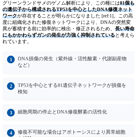
グリーンランドサメのゲノム解析により、この種には
81個も
の遺伝子から構成されるTP53を中心としたDNA修復ネット
ワーク
が存在することが明らかになりました [ref:1]。この高
度に組織化された修復ネットワークにより、DNAの突然変
異が蓄積する前に効率的に検出・修正されるため、
長い寿命
にもかかわらずガンの発生が力強く抑制されている
と考えら
れています。
DNA損傷の発生（紫外線・活性酸素・代謝副産物
など）
TP53を中心とする81遺伝子ネットワークが損傷を
検知
細胞周期の停止とDNA修復酵素の活性化
修復不可能な場合はアポトーシスにより異常細胞