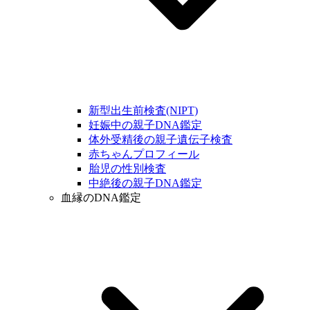
新型出生前検査(NIPT)
妊娠中の親子DNA鑑定
体外受精後の親子遺伝子検査
赤ちゃんプロフィール
胎児の性別検査
中絶後の親子DNA鑑定
血縁のDNA鑑定