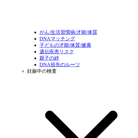
がん/生活習慣病/才能/体質
DNAマッチング
子どもの才能/体質/健康
遺伝疾患リスク
親子の絆
DNA祖先のルーツ
妊娠中の検査