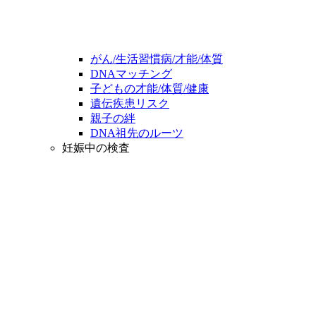
がん/生活習慣病/才能/体質
DNAマッチング
子どもの才能/体質/健康
遺伝疾患リスク
親子の絆
DNA祖先のルーツ
妊娠中の検査