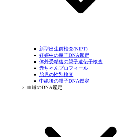
新型出生前検査(NIPT)
妊娠中の親子DNA鑑定
体外受精後の親子遺伝子検査
赤ちゃんプロフィール
胎児の性別検査
中絶後の親子DNA鑑定
血縁のDNA鑑定