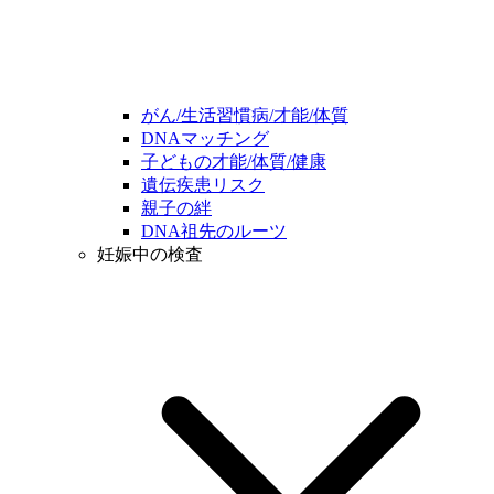
がん/生活習慣病/才能/体質
DNAマッチング
子どもの才能/体質/健康
遺伝疾患リスク
親子の絆
DNA祖先のルーツ
妊娠中の検査