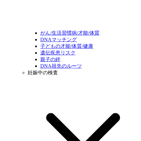
がん/生活習慣病/才能/体質
DNAマッチング
子どもの才能/体質/健康
遺伝疾患リスク
親子の絆
DNA祖先のルーツ
妊娠中の検査