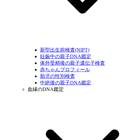
新型出生前検査(NIPT)
妊娠中の親子DNA鑑定
体外受精後の親子遺伝子検査
赤ちゃんプロフィール
胎児の性別検査
中絶後の親子DNA鑑定
血縁のDNA鑑定