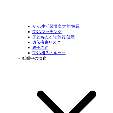
がん/生活習慣病/才能/体質
DNAマッチング
子どもの才能/体質/健康
遺伝疾患リスク
親子の絆
DNA祖先のルーツ
妊娠中の検査