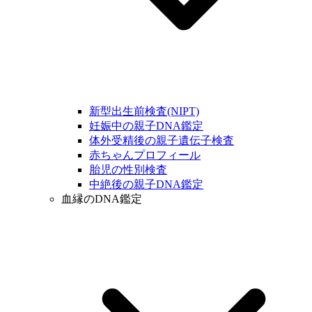
新型出生前検査(NIPT)
妊娠中の親子DNA鑑定
体外受精後の親子遺伝子検査
赤ちゃんプロフィール
胎児の性別検査
中絶後の親子DNA鑑定
血縁のDNA鑑定