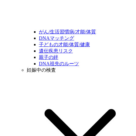
がん/生活習慣病/才能/体質
DNAマッチング
子どもの才能/体質/健康
遺伝疾患リスク
親子の絆
DNA祖先のルーツ
妊娠中の検査