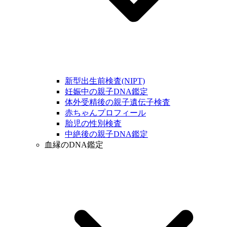
新型出生前検査(NIPT)
妊娠中の親子DNA鑑定
体外受精後の親子遺伝子検査
赤ちゃんプロフィール
胎児の性別検査
中絶後の親子DNA鑑定
血縁のDNA鑑定