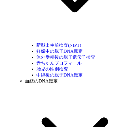
新型出生前検査(NIPT)
妊娠中の親子DNA鑑定
体外受精後の親子遺伝子検査
赤ちゃんプロフィール
胎児の性別検査
中絶後の親子DNA鑑定
血縁のDNA鑑定