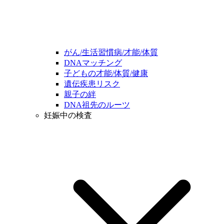
がん/生活習慣病/才能/体質
DNAマッチング
子どもの才能/体質/健康
遺伝疾患リスク
親子の絆
DNA祖先のルーツ
妊娠中の検査