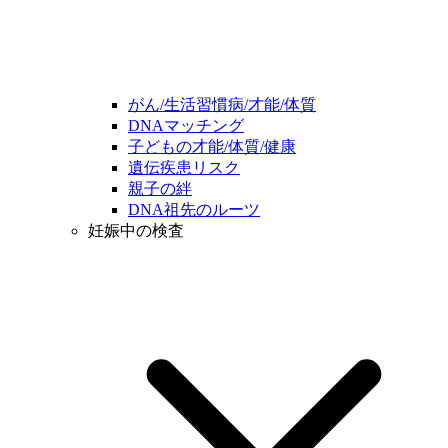
がん/生活習慣病/才能/体質
DNAマッチング
子どもの才能/体質/健康
遺伝疾患リスク
親子の絆
DNA祖先のルーツ
妊娠中の検査