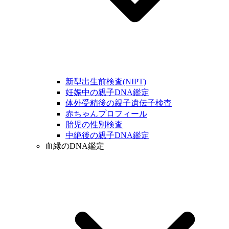
新型出生前検査(NIPT)
妊娠中の親子DNA鑑定
体外受精後の親子遺伝子検査
赤ちゃんプロフィール
胎児の性別検査
中絶後の親子DNA鑑定
血縁のDNA鑑定