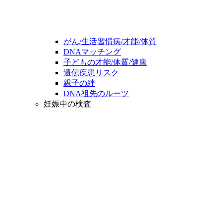
がん/生活習慣病/才能/体質
DNAマッチング
子どもの才能/体質/健康
遺伝疾患リスク
親子の絆
DNA祖先のルーツ
妊娠中の検査