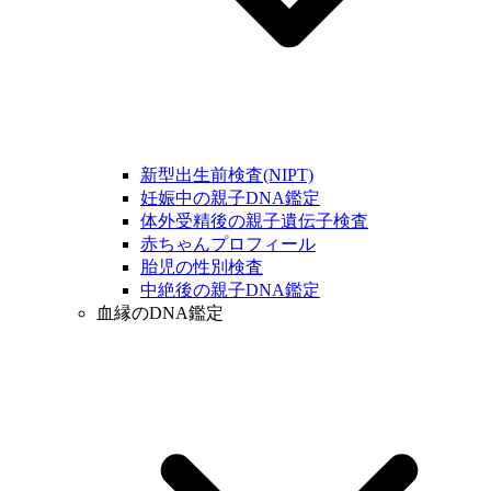
新型出生前検査(NIPT)
妊娠中の親子DNA鑑定
体外受精後の親子遺伝子検査
赤ちゃんプロフィール
胎児の性別検査
中絶後の親子DNA鑑定
血縁のDNA鑑定