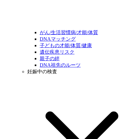
がん/生活習慣病/才能/体質
DNAマッチング
子どもの才能/体質/健康
遺伝疾患リスク
親子の絆
DNA祖先のルーツ
妊娠中の検査