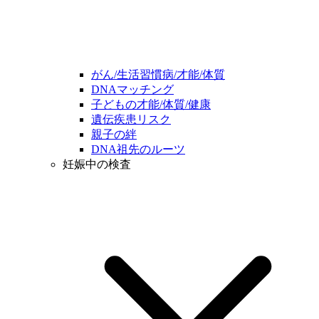
がん/生活習慣病/才能/体質
DNAマッチング
子どもの才能/体質/健康
遺伝疾患リスク
親子の絆
DNA祖先のルーツ
妊娠中の検査