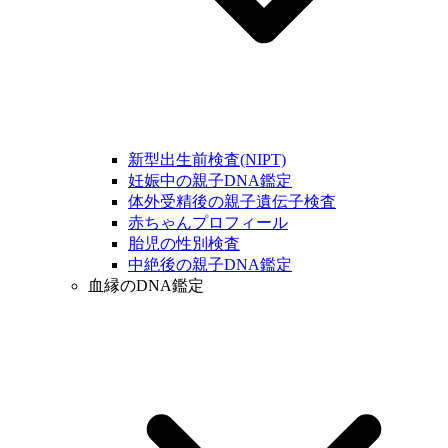
新型出生前検査(NIPT)
妊娠中の親子DNA鑑定
体外受精後の親子遺伝子検査
赤ちゃんプロフィール
胎児の性別検査
中絶後の親子DNA鑑定
血縁のDNA鑑定