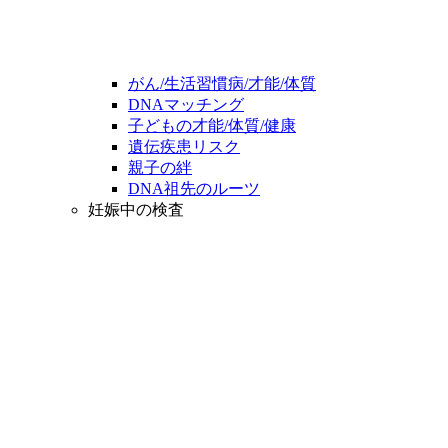
がん/生活習慣病/才能/体質
DNAマッチング
子どもの才能/体質/健康
遺伝疾患リスク
親子の絆
DNA祖先のルーツ
妊娠中の検査