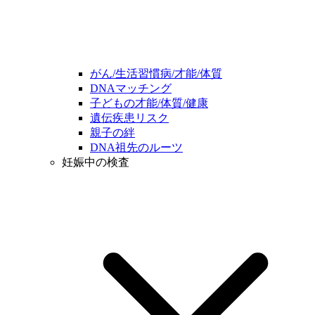
がん/生活習慣病/才能/体質
DNAマッチング
子どもの才能/体質/健康
遺伝疾患リスク
親子の絆
DNA祖先のルーツ
妊娠中の検査