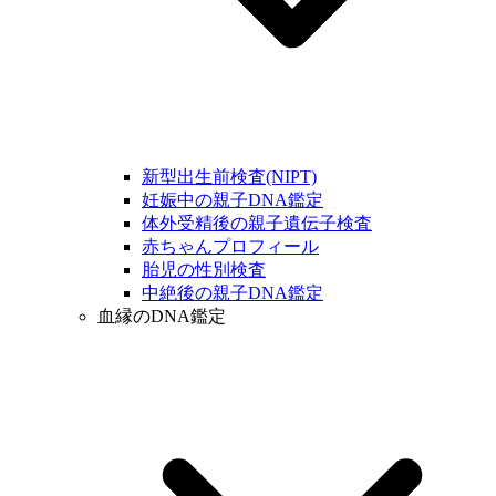
新型出生前検査(NIPT)
妊娠中の親子DNA鑑定
体外受精後の親子遺伝子検査
赤ちゃんプロフィール
胎児の性別検査
中絶後の親子DNA鑑定
血縁のDNA鑑定