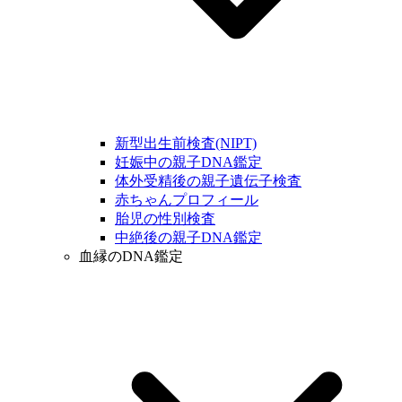
新型出生前検査(NIPT)
妊娠中の親子DNA鑑定
体外受精後の親子遺伝子検査
赤ちゃんプロフィール
胎児の性別検査
中絶後の親子DNA鑑定
血縁のDNA鑑定