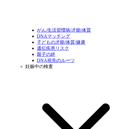
がん/生活習慣病/才能/体質
DNAマッチング
子どもの才能/体質/健康
遺伝疾患リスク
親子の絆
DNA祖先のルーツ
妊娠中の検査