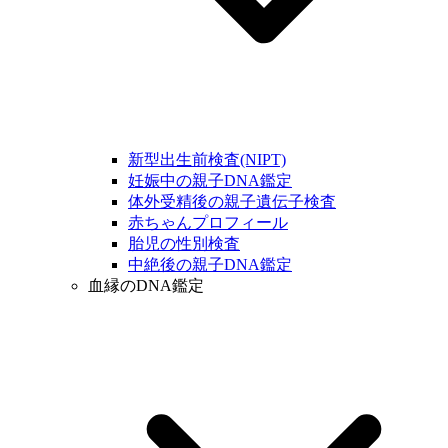
新型出生前検査(NIPT)
妊娠中の親子DNA鑑定
体外受精後の親子遺伝子検査
赤ちゃんプロフィール
胎児の性別検査
中絶後の親子DNA鑑定
血縁のDNA鑑定