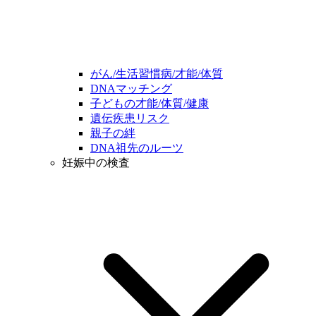
がん/生活習慣病/才能/体質
DNAマッチング
子どもの才能/体質/健康
遺伝疾患リスク
親子の絆
DNA祖先のルーツ
妊娠中の検査