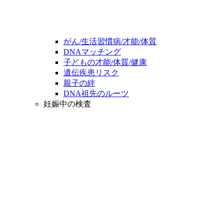
がん/生活習慣病/才能/体質
DNAマッチング
子どもの才能/体質/健康
遺伝疾患リスク
親子の絆
DNA祖先のルーツ
妊娠中の検査