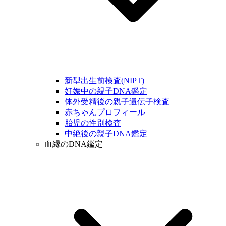
新型出生前検査(NIPT)
妊娠中の親子DNA鑑定
体外受精後の親子遺伝子検査
赤ちゃんプロフィール
胎児の性別検査
中絶後の親子DNA鑑定
血縁のDNA鑑定