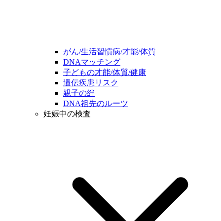
がん/生活習慣病/才能/体質
DNAマッチング
子どもの才能/体質/健康
遺伝疾患リスク
親子の絆
DNA祖先のルーツ
妊娠中の検査