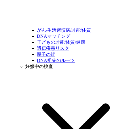
がん/生活習慣病/才能/体質
DNAマッチング
子どもの才能/体質/健康
遺伝疾患リスク
親子の絆
DNA祖先のルーツ
妊娠中の検査