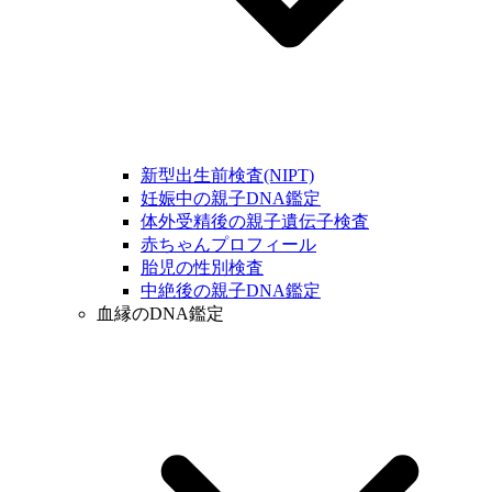
新型出生前検査(NIPT)
妊娠中の親子DNA鑑定
体外受精後の親子遺伝子検査
赤ちゃんプロフィール
胎児の性別検査
中絶後の親子DNA鑑定
血縁のDNA鑑定