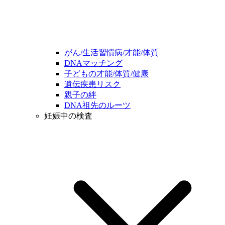
がん/生活習慣病/才能/体質
DNAマッチング
子どもの才能/体質/健康
遺伝疾患リスク
親子の絆
DNA祖先のルーツ
妊娠中の検査