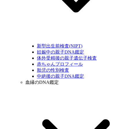
新型出生前検査(NIPT)
妊娠中の親子DNA鑑定
体外受精後の親子遺伝子検査
赤ちゃんプロフィール
胎児の性別検査
中絶後の親子DNA鑑定
血縁のDNA鑑定