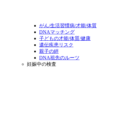
がん/生活習慣病/才能/体質
DNAマッチング
子どもの才能/体質/健康
遺伝疾患リスク
親子の絆
DNA祖先のルーツ
妊娠中の検査