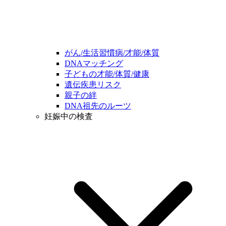
がん/生活習慣病/才能/体質
DNAマッチング
子どもの才能/体質/健康
遺伝疾患リスク
親子の絆
DNA祖先のルーツ
妊娠中の検査