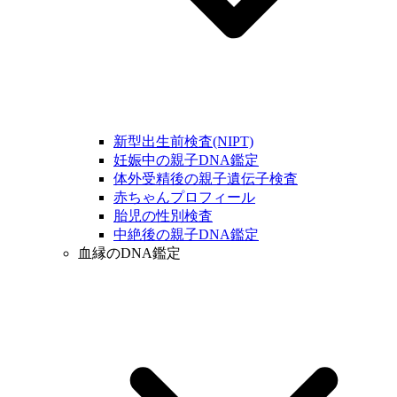
新型出生前検査(NIPT)
妊娠中の親子DNA鑑定
体外受精後の親子遺伝子検査
赤ちゃんプロフィール
胎児の性別検査
中絶後の親子DNA鑑定
血縁のDNA鑑定