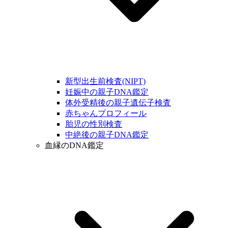
新型出生前検査(NIPT)
妊娠中の親子DNA鑑定
体外受精後の親子遺伝子検査
赤ちゃんプロフィール
胎児の性別検査
中絶後の親子DNA鑑定
血縁のDNA鑑定