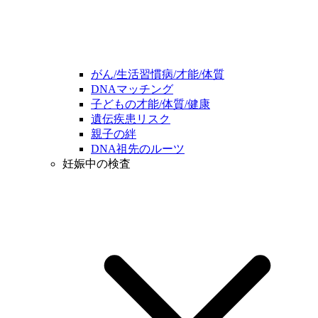
がん/生活習慣病/才能/体質
DNAマッチング
子どもの才能/体質/健康
遺伝疾患リスク
親子の絆
DNA祖先のルーツ
妊娠中の検査