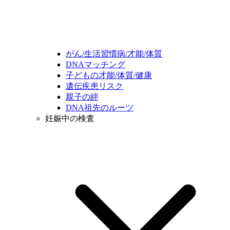
がん/生活習慣病/才能/体質
DNAマッチング
子どもの才能/体質/健康
遺伝疾患リスク
親子の絆
DNA祖先のルーツ
妊娠中の検査