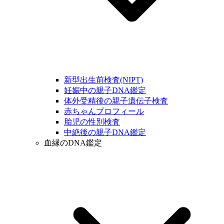
新型出生前検査(NIPT)
妊娠中の親子DNA鑑定
体外受精後の親子遺伝子検査
赤ちゃんプロフィール
胎児の性別検査
中絶後の親子DNA鑑定
血縁のDNA鑑定