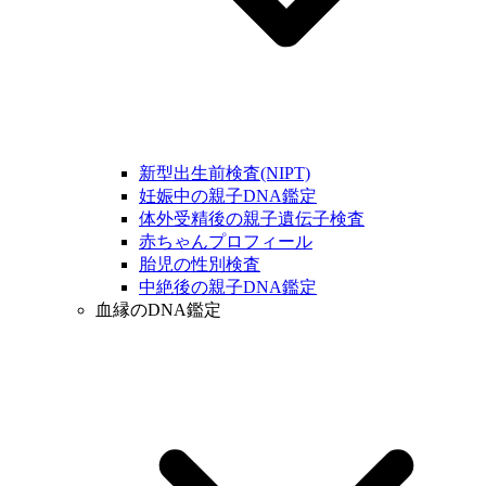
新型出生前検査(NIPT)
妊娠中の親子DNA鑑定
体外受精後の親子遺伝子検査
赤ちゃんプロフィール
胎児の性別検査
中絶後の親子DNA鑑定
血縁のDNA鑑定