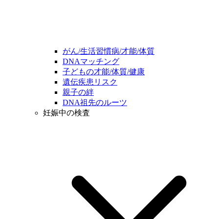
がん/生活習慣病/才能/体質
DNAマッチング
子どもの才能/体質/健康
遺伝疾患リスク
親子の絆
DNA祖先のルーツ
妊娠中の検査