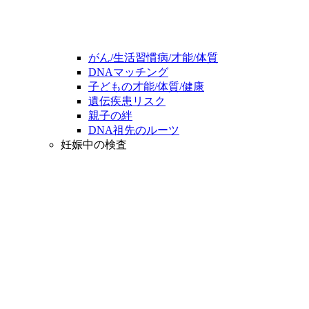
がん/生活習慣病/才能/体質
DNAマッチング
子どもの才能/体質/健康
遺伝疾患リスク
親子の絆
DNA祖先のルーツ
妊娠中の検査