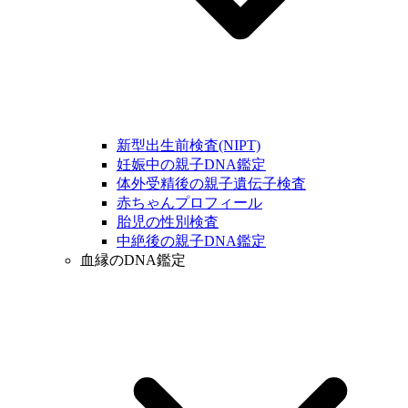
新型出生前検査(NIPT)
妊娠中の親子DNA鑑定
体外受精後の親子遺伝子検査
赤ちゃんプロフィール
胎児の性別検査
中絶後の親子DNA鑑定
血縁のDNA鑑定