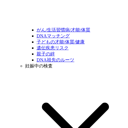
がん/生活習慣病/才能/体質
DNAマッチング
子どもの才能/体質/健康
遺伝疾患リスク
親子の絆
DNA祖先のルーツ
妊娠中の検査