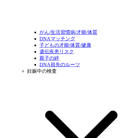
がん/生活習慣病/才能/体質
DNAマッチング
子どもの才能/体質/健康
遺伝疾患リスク
親子の絆
DNA祖先のルーツ
妊娠中の検査