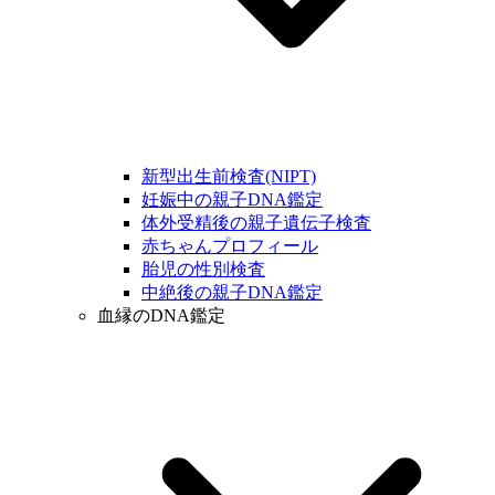
新型出生前検査(NIPT)
妊娠中の親子DNA鑑定
体外受精後の親子遺伝子検査
赤ちゃんプロフィール
胎児の性別検査
中絶後の親子DNA鑑定
血縁のDNA鑑定