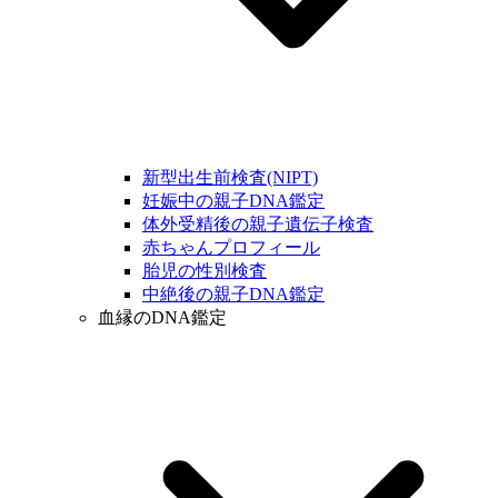
新型出生前検査(NIPT)
妊娠中の親子DNA鑑定
体外受精後の親子遺伝子検査
赤ちゃんプロフィール
胎児の性別検査
中絶後の親子DNA鑑定
血縁のDNA鑑定