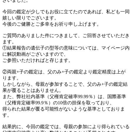
ざいました。
今回の鑑定が少しでもお役に立てたのであれば、私ども一同
嬉しい限りでございます。
今後のご健勝とご多幸をお祈り申し上げます。
ご質問のありました件につきまして、ご回答させていただき
ます。
①結果報告の遺伝子の型等の意味については、マイページ内
に解説動画がございますので、
ご参照いただければと存じます。
②両親+子の鑑定は、父のみ+子の鑑定より鑑定精度は上が
ります。
しかしながら、母親が参加することで、父のみ+子の鑑定結
果が覆ることはありません。
また、弊社社内基準（父権肯定確率99.99％）は、国際基準
（父権肯定確率99.9％）の10倍の担保を取っており、
得られた結果が覆る可能性がないような基準としておりま
す。
結果的に、今回の鑑定では、母親の参加により得られている