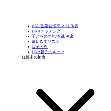
がん/生活習慣病/才能/体質
DNAマッチング
子どもの才能/体質/健康
遺伝疾患リスク
親子の絆
DNA祖先のルーツ
妊娠中の検査