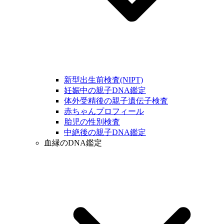
新型出生前検査(NIPT)
妊娠中の親子DNA鑑定
体外受精後の親子遺伝子検査
赤ちゃんプロフィール
胎児の性別検査
中絶後の親子DNA鑑定
血縁のDNA鑑定