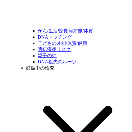
がん/生活習慣病/才能/体質
DNAマッチング
子どもの才能/体質/健康
遺伝疾患リスク
親子の絆
DNA祖先のルーツ
妊娠中の検査