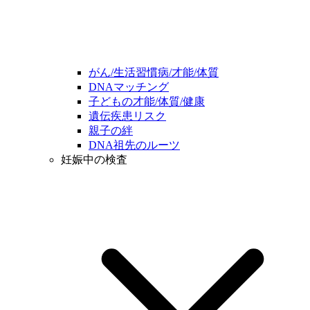
がん/生活習慣病/才能/体質
DNAマッチング
子どもの才能/体質/健康
遺伝疾患リスク
親子の絆
DNA祖先のルーツ
妊娠中の検査