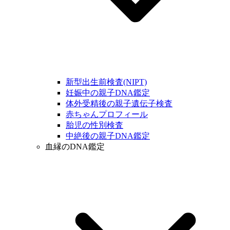
新型出生前検査(NIPT)
妊娠中の親子DNA鑑定
体外受精後の親子遺伝子検査
赤ちゃんプロフィール
胎児の性別検査
中絶後の親子DNA鑑定
血縁のDNA鑑定