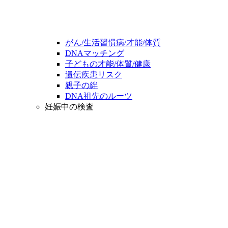
がん/生活習慣病/才能/体質
DNAマッチング
子どもの才能/体質/健康
遺伝疾患リスク
親子の絆
DNA祖先のルーツ
妊娠中の検査