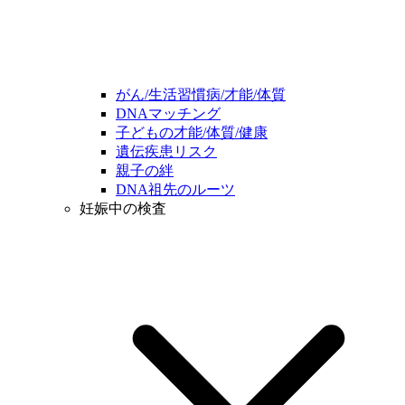
がん/生活習慣病/才能/体質
DNAマッチング
子どもの才能/体質/健康
遺伝疾患リスク
親子の絆
DNA祖先のルーツ
妊娠中の検査