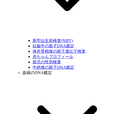
新型出生前検査(NIPT)
妊娠中の親子DNA鑑定
体外受精後の親子遺伝子検査
赤ちゃんプロフィール
胎児の性別検査
中絶後の親子DNA鑑定
血縁のDNA鑑定