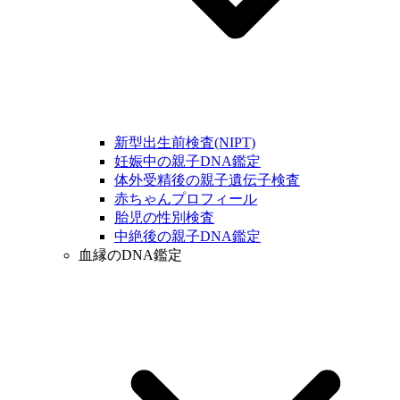
新型出生前検査(NIPT)
妊娠中の親子DNA鑑定
体外受精後の親子遺伝子検査
赤ちゃんプロフィール
胎児の性別検査
中絶後の親子DNA鑑定
血縁のDNA鑑定