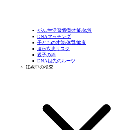
がん/生活習慣病/才能/体質
DNAマッチング
子どもの才能/体質/健康
遺伝疾患リスク
親子の絆
DNA祖先のルーツ
妊娠中の検査