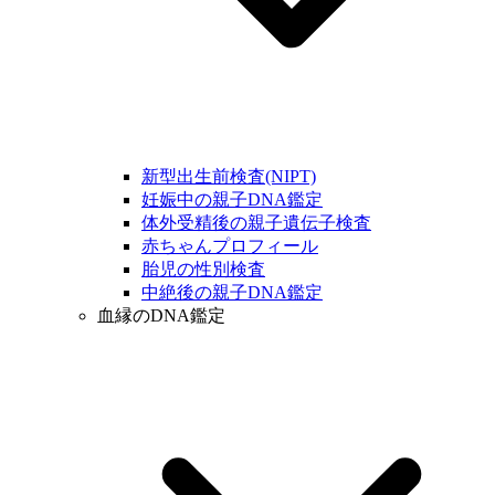
新型出生前検査(NIPT)
妊娠中の親子DNA鑑定
体外受精後の親子遺伝子検査
赤ちゃんプロフィール
胎児の性別検査
中絶後の親子DNA鑑定
血縁のDNA鑑定