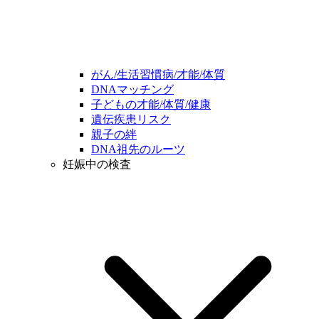
がん/生活習慣病/才能/体質
DNAマッチング
子どもの才能/体質/健康
遺伝疾患リスク
親子の絆
DNA祖先のルーツ
妊娠中の検査